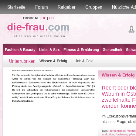
Startseite
Forum
Ratgeber
Gruppen
Nützliche A
Edition:
AT
|
DE
|
CH
Fashion & Beauty
Liebe & Sex
Fitness & Ernährung
Gesundheit
Schwa
Unterrubriken
Wissen & Erfolg
|
Job & Geld
Wissen & Erfolg
Recht oder bl
Warum in Öste
zweifelhafte 
werden könn
Im Exekutionsverfahre
nicht die Frage, ob d
Tags:
gerechtigkeit
,
vermö
exekution
,
forderung
,
pfän