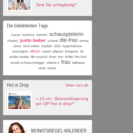
Sind Sie schlagfertig?
Die beliebtesten Tags
schauspielerin
kazan
burberry
dominic
die-frau
justin bieber
charles
schmal
emma
stone
nicht selbst
medizin
2011
hyperhidrose
album
kensington
neuen
pflanze
livingston
hit
ashley tisdale
film musical
khan
tom
thriller 'the hive'
frau
arnold schwarzenegger
vitamin e
bildhauer
ramp
sasha
Hot or Drop
Weiter nach alle
+ 14 cm - Beinverlängerung
per OP Hot or drop?
MONATSREGEL-KALENDER