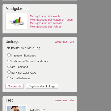
Meistgelesene
Meistgelesene der Woche
Meistgelesene der letzten 14 Tagen
Meistgelesene des Monats
Meistgelesene des Jahres
Umfrage
Weiter nach alle
Ich kaufe mir Kleidung...
in teueren Boutiques
in diversen Second-Hand-Läden
am Flohmarkt
bei H&M, Zara, C&A
auf willhaben.at
Test
Weiter nach alle
Aktueller Test: