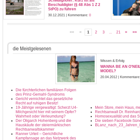
Schwaighofer: Kurz ist als
Beschuldigter (§ 48 Abs 1 Z 2
StPO) zu führen
30.12.2021 | Kommentare:
0
<<
<
1
2
3
...
21
>
>>
die Meistgelesenen
Wissen & Erfolg
WANNA BE AN O'NEI
MODEL?
20.04.2012 | Kommentare
Die fürchterlichen familiären Folgen
des Prinz-Gemahl-Syndroms
Gericht vernichtet das gesetzliche
Recht auf ruhigen Besitz!
19-Jährige vergewaltigt: Scherzt U4-
Mein Store, mein Haus, m
Milchgesicht hier mit seinem Opfer?
Rechtsanwalt Dr. Reinhar
Wahrheit oder Verleumdung?
Homosexualität und das St
Der Oligarch Hohenberg und die
Die sieben Facebook-Sü
Hauskäufe der steiermärkischen
BLanz_nach_23_Jahren_Ru
Rechtsanwaltskammer
Ranner Urteil – Gerichtliche
Kampfansage an das Netzwerk des