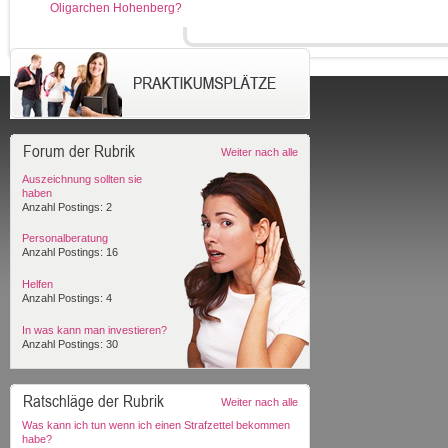
Oligarchen Hohenberg?
Forum der Rubrik
Weiter nach alle
Auszeichnung sollten sie
haben
Anzahl Postings: 2
Personalberatung
Anzahl Postings: 16
Helfen
Anzahl Postings: 4
In was kann man investieren?
Anzahl Postings: 30
Ratschläge der Rubrik
Weiter nach alle
Was kann ich tun wenn ich einen Strafzettel bekommen
habe?