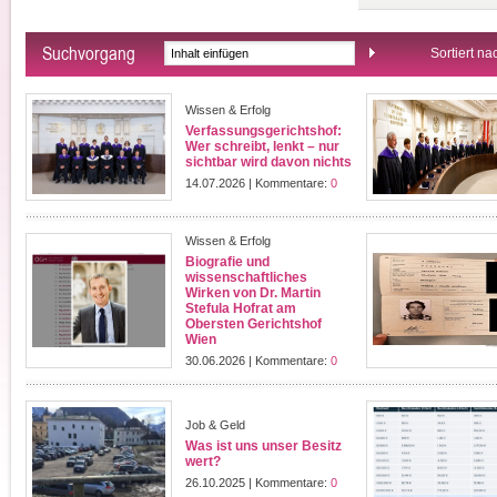
Suchvorgang
Sortiert na
Wissen & Erfolg
Verfassungsgerichtshof:
Wer schreibt, lenkt – nur
sichtbar wird davon nichts
14.07.2026 | Kommentare:
0
Wissen & Erfolg
Biografie und
wissenschaftliches
Wirken von Dr. Martin
Stefula Hofrat am
Obersten Gerichtshof
Wien
30.06.2026 | Kommentare:
0
Job & Geld
Was ist uns unser Besitz
wert?
26.10.2025 | Kommentare:
0