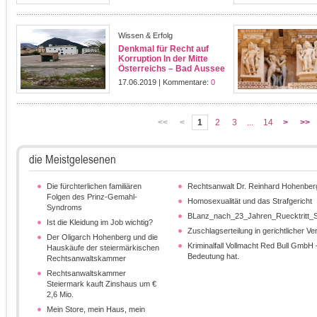
Wissen & Erfolg
Denkmal für Recht auf
Korruption In der Mitte
Österreichs – Bad Aussee
17.06.2019 | Kommentare:
0
<<
<
1
2
3
...
14
>
>>
die Meistgelesenen
Die fürchterlichen familiären
Rechtsanwalt Dr. Reinhard Hohenberg
Folgen des Prinz-Gemahl-
Homosexualität und das Strafgericht
Syndroms
BLanz_nach_23_Jahren_Ruecktritt_S
Ist die Kleidung im Job wichtig?
Zuschlagserteilung in gerichtlicher Ver
Der Oligarch Hohenberg und die
Kriminalfall Vollmacht Red Bull GmbH 
Hauskäufe der steiermärkischen
Bedeutung hat.
Rechtsanwaltskammer
Rechtsanwaltskammer
Steiermark kauft Zinshaus um €
2,6 Mio.
Mein Store, mein Haus, mein