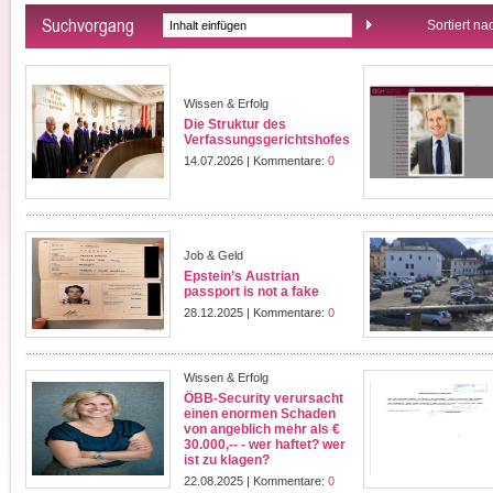
Suchvorgang
Sortiert na
Wissen & Erfolg
Die Struktur des
Verfassungsgerichtshofes
14.07.2026 | Kommentare:
0
Job & Geld
Epstein’s Austrian
passport is not a fake
28.12.2025 | Kommentare:
0
Wissen & Erfolg
ÖBB-Security verursacht
einen enormen Schaden
von angeblich mehr als €
30.000,-- - wer haftet? wer
ist zu klagen?
22.08.2025 | Kommentare:
0