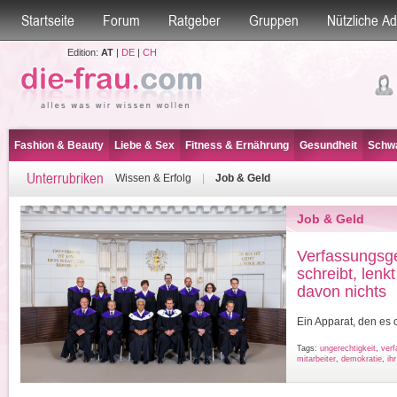
Startseite
Forum
Ratgeber
Gruppen
Nützliche A
Edition:
AT
|
DE
|
CH
Fashion & Beauty
Liebe & Sex
Fitness & Ernährung
Gesundheit
Schwa
Unterrubriken
Wissen & Erfolg
|
Job & Geld
Job & Geld
Verfassungsge
schreibt, lenkt
davon nichts
Ein Apparat, den es o
Tags:
ungerechtigkeit
,
verf
mitarbeiter
,
demokratie
,
ih