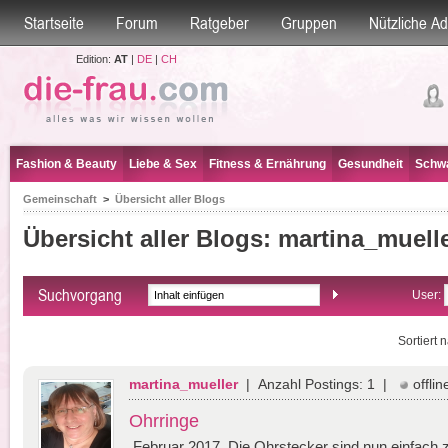
Startseite
Forum
Ratgeber
Gruppen
Nützliche A
Edition:
AT
|
DE
|
CH
Fashion & Beauty
Liebe & Sex
Fitness & Ernährung
Gesundheit
Schwa
Gemeinschaft
>
Übersicht aller Blogs
Übersicht aller Blogs
: martina_muell
Suchvorgang
User:
Sortiert
martina_mueller
| Anzahl Postings: 1 |
offlin
Ohrringe
Februar 2017 Die Ohrstecker sind nun einfach 