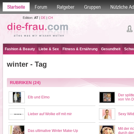
Startseite
Forum
Ratgeber
Gruppen
Nützliche A
Edition:
AT
|
DE
|
CH
Fashion & Beauty
Liebe & Sex
Fitness & Ernährung
Gesundheit
Schwa
winter - Tag
RUBRIKEN
(24)
Der splitt
Elb und Elmo
von Vin D
Lieber auf Wolke elf mit mir
Sexy Wil
Mit der ri
Das ultimative Winter Make-Up
durch den