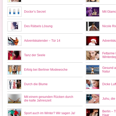
Doctor’s Secret
Mit Glamo
Des Rätsels Lösung
Nicole Ric
Adventskalender – Tür 14
Adventska
Fettarme 
Tanz der Seele
Winterde
Gesund a
Erfolg bei Berliner Modewoche
Natur
Durch die Blume
Dicke Luf
Mit einem gesunden Rücken durch
Juhu, die
die kalte Jahreszeit
Berlin – 
Sport auch im Winter? Wir sagen Ja!
Haar