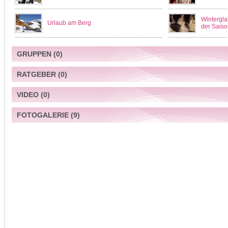
Wintergla
Urlaub am Berg
der Saiso
GRUPPEN
(0)
RATGEBER
(0)
VIDEO
(0)
FOTOGALERIE
(9)
Alpenglühen
Lustig auch 
Yin und Yang Style vor dem warmen
Ein Blick a
Ofen
Weihnacht
Winter
winter in wi