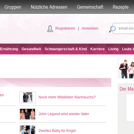
Gruppen
Nützliche Adressen
Gemeinschaft
Rezepte
Registrieren
|
Anmelden
 Ernährung
Gesundheit
Schwangerschaft & Kind
Karriere
Living
Leute &
Der Ma
men
Noch mehr Middleton Nachwuchs?
John Legend wird wieder Vater
Zweites Baby für Engel