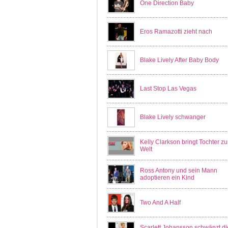
One Direction Baby
Eros Ramazotti zieht nach
Blake Lively After Baby Body
Last Stop Las Vegas
Blake Lively schwanger
Kelly Clarkson bringt Tochter zu
Welt
Ross Antony und sein Mann
adoptieren ein Kind
Two And A Half
Scarlett Johansson schwänzt di