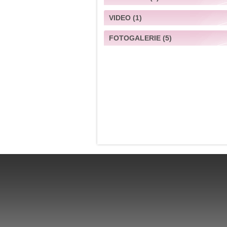
Muss ich für mein Kind eine
VIDEO
(1)
Haftpflichtversicherung abschlie
Wenn ja, in welchem Alter des Kin
FOTOGALERIE
(5)
Im "AnDo" am Yppenplatz
Ist ein Schnuller gut für das Kind?
wann kann man ihn verwenden?
Weihnachtswichtelreiten
Junge Bäcker
Den Hunden hinterher jagen - wa
gibt es besseres?