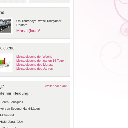
ne
On Thursdays, we're Teddybear
Doctors
Marvel(lous)!
gelesene
Meistgelesene der Woche
Meistgelesene der letzten 14 Tagen
Meistgelesene des Monats
Meistgelesene des Jahres
ge
Weiter nach alle
ufe mir Kleidung...
teueren Boutiques
diversen Second-Hand-Läden
Flohmarkt
 H&M, Zara, C&A