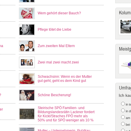
Kolum
Wem gehört dieser Bauch?
Pflege tötet die Liebe
ma
Zum zweiten Mal Eltern
Meist
Zwei mal zwei macht zwei
Schwachsinn: Wenn es der Mutter
gut geht, geht es dem Kind gut
Umfra
?
Schöne Bescherung!
Ich ka
in 
Steirische SPÖ Familien- und
er
in 
Bildungslandesrätin Lackner fordert
für Kickl/Straches FPÖ mehr als
am 
50% und für SPÖ weniger als 10 %
bei
Mutter – Unternehmerin, Putzfrau,