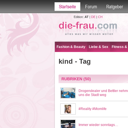
Startseite
Forum
Ratgeber
Edition:
AT
|
DE
|
CH
Fashion & Beauty
Liebe & Sex
Fitness &
kind - Tag
RUBRIKEN
(50)
Drogendealer und Bettler neh
uns die Stadt weg
#Reality #Momlife
Immer wieder sonntags…