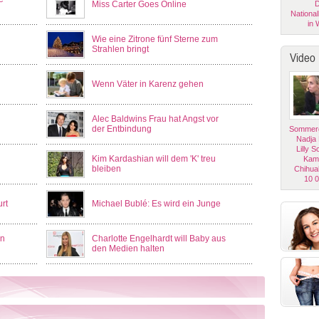
Miss Carter Goes Online
D
National
in 
Wie eine Zitrone fünf Sterne zum
Strahlen bringt
Video
Wenn Väter in Karenz gehen
Alec Baldwins Frau hat Angst vor
der Entbindung
Sommerg
Nadja
Lilly 
Kim Kardashian will dem 'K' treu
Kam
bleiben
Chihua
10 
rt
Michael Bublé: Es wird ein Junge
on
Charlotte Engelhardt will Baby aus
den Medien halten