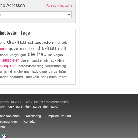
che Adressen
Verzeichnissuche
liebtesten Tags
die-frau
schauspielerin
ikone
check
die-frau
erin
grazer oper
liebe
camila
die-frau
lkohol
vergnügen
las vegas
hauspieler
blasen
zuckerrohr
sci-fi-film
auspieler
herausforderung
körperhaltung
bchental
anchorman
lady gaga
cyrus
h&m
anger
paparazzi
muskeln
paris hilton
resort
ie-frau.at 2006.-2026. Alle Rechte vorbehalten.
uppe:
die-frau.at
die-frau.de
die-frau.ch
ndin schicken
|
Marketing
|
Impressum und
edingungen
|
Kontakt
nal