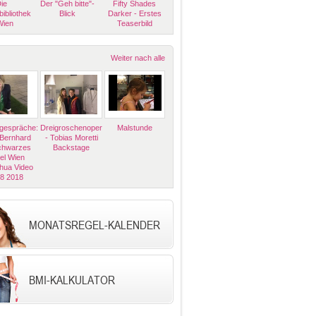
ie
Der "Geh bitte"-
Fifty Shades
bibliothek
Blick
Darker - Erstes
Wien
Teaserbild
Weiter nach alle
espräche:
Dreigroschenoper
Malstunde
 Bernhard
- Tobias Moretti
Schwarzes
Backstage
el Wien
hua Video
08 2018
MONATSREGEL-KALENDER
BMI-KALKULATOR