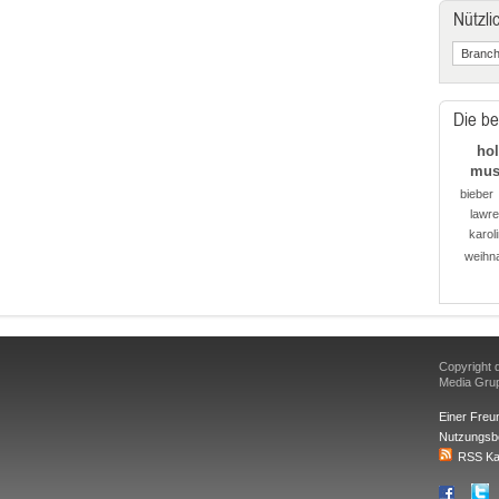
Nützli
Die be
ho
mus
bieber
lawr
karol
weihn
Copyright d
Media Gr
Einer Freu
Nutzungsb
RSS Ka