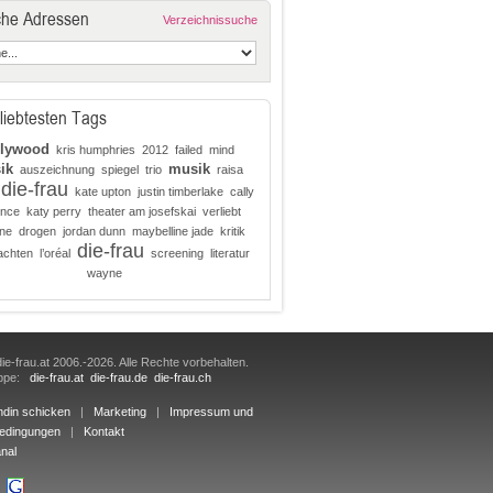
che Adressen
Verzeichnissuche
liebtesten Tags
llywood
kris humphries
2012
failed
mind
ik
musik
auszeichnung
spiegel
trio
raisa
die-frau
kate upton
justin timberlake
cally
ence
katy perry
theater am josefskai
verliebt
ine
drogen
jordan dunn
maybelline jade
kritik
die-frau
achten
l’oréal
screening
literatur
wayne
ie-frau.at 2006.-2026. Alle Rechte vorbehalten.
uppe:
die-frau.at
die-frau.de
die-frau.ch
ndin schicken
|
Marketing
|
Impressum und
edingungen
|
Kontakt
nal