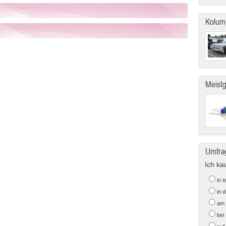
Kolum
Meist
Umfra
Ich ka
in 
in 
am 
bei