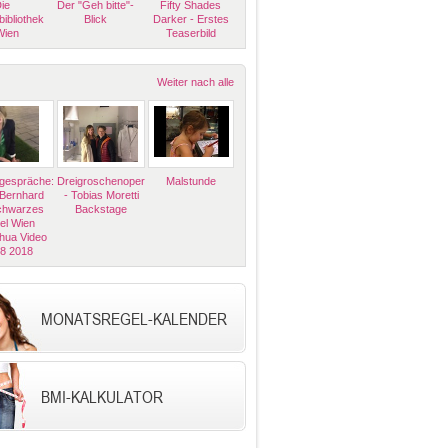
ie
Der "Geh bitte"-
Fifty Shades
bibliothek
Blick
Darker - Erstes
Wien
Teaserbild
Weiter nach alle
espräche:
Dreigroschenoper
Malstunde
 Bernhard
- Tobias Moretti
Schwarzes
Backstage
el Wien
hua Video
08 2018
MONATSREGEL-KALENDER
BMI-KALKULATOR