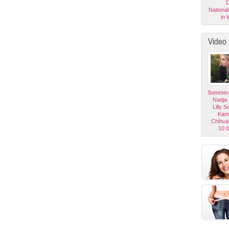
D
National
in 
Video
Sommerg
Nadja
Lilly 
Kam
Chihua
10 