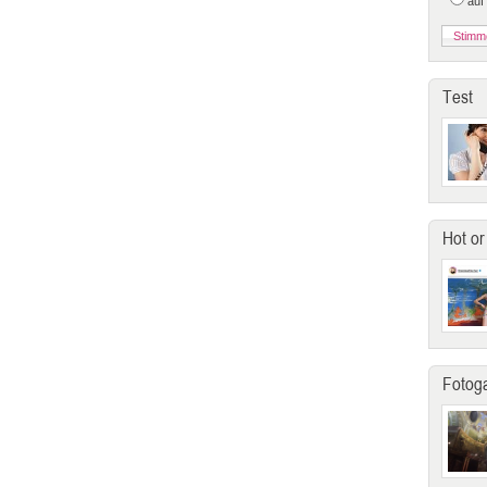
auf
Test
Hot or
Fotoga