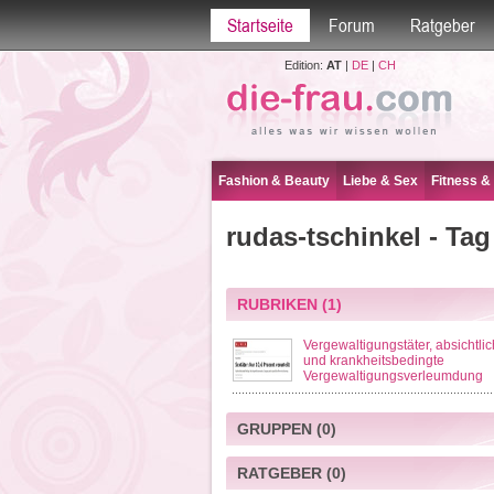
Startseite
Forum
Ratgeber
Edition:
AT
|
DE
|
CH
Fashion & Beauty
Liebe & Sex
Fitness &
rudas-tschinkel - Tag
RUBRIKEN
(1)
Vergewaltigungstäter, absichtli
und krankheitsbedingte
Vergewaltigungsverleumdung
GRUPPEN
(0)
RATGEBER
(0)