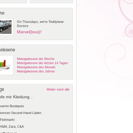
ne
On Thursdays, we're Teddybear
Doctors
Marvel(lous)!
gelesene
Meistgelesene der Woche
Meistgelesene der letzten 14 Tagen
Meistgelesene des Monats
Meistgelesene des Jahres
ge
Weiter nach alle
ufe mir Kleidung...
teueren Boutiques
diversen Second-Hand-Läden
Flohmarkt
 H&M, Zara, C&A