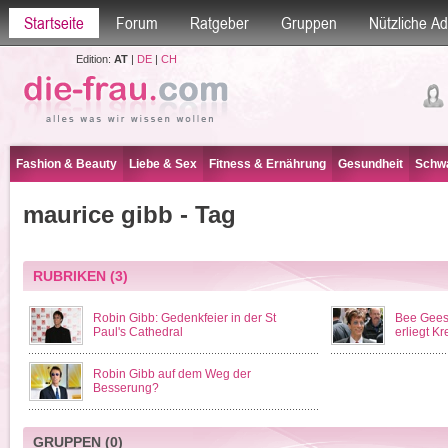
Startseite
Forum
Ratgeber
Gruppen
Nützliche A
Edition:
AT
|
DE
|
CH
Fashion & Beauty
Liebe & Sex
Fitness & Ernährung
Gesundheit
Schwa
maurice gibb - Tag
RUBRIKEN
(3)
Robin Gibb: Gedenkfeier in der St
Bee Gees
Paul's Cathedral
erliegt K
Robin Gibb auf dem Weg der
Besserung?
GRUPPEN
(0)