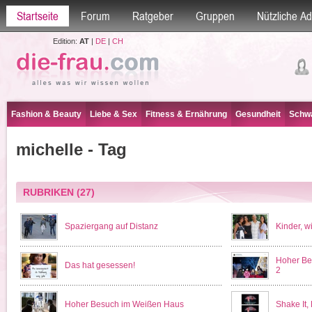
Startseite
Forum
Ratgeber
Gruppen
Nützliche A
Edition:
AT
|
DE
|
CH
Fashion & Beauty
Liebe & Sex
Fitness & Ernährung
Gesundheit
Schwa
michelle - Tag
RUBRIKEN
(27)
Spaziergang auf Distanz
Kinder, wi
Hoher Be
Das hat gesessen!
2
Hoher Besuch im Weißen Haus
Shake It, 