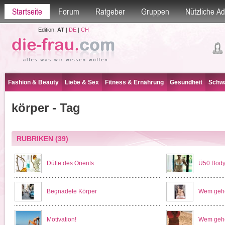
Startseite
Forum
Ratgeber
Gruppen
Nützliche A
Edition:
AT
|
DE
|
CH
Fashion & Beauty
Liebe & Sex
Fitness & Ernährung
Gesundheit
Schwa
körper - Tag
RUBRIKEN
(39)
Düfte des Orients
Ü50 Body
Begnadete Körper
Wem gehö
Motivation!
Wem gehö