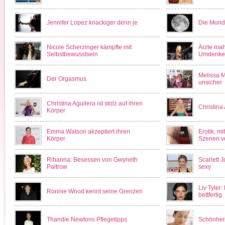
Jennifer Lopez knackiger denn je
Die Mond
Nicole Scherzinger kämpfte mit
Ärzte ma
Selbstbewusstsein
Umdenke
Melissa M
Der Orgasmus
unsicher
Christina Aguilera ist stolz auf ihren
Christina 
Körper
Emma Watson akzeptiert ihren
Erotik, m
Körper
Szenen v
Rihanna: Besessen von Gwyneth
Scarlett J
Paltrow
sexy
Liv Tyler
Ronnie Wood kennt seine Grenzen
bettfertig
Thandie Newtons Pflegetipps
Schönheit