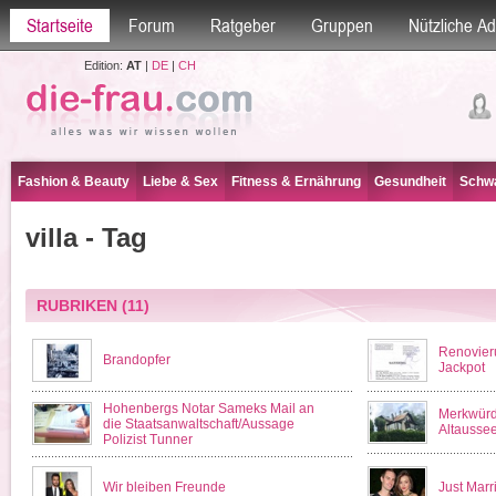
Startseite
Forum
Ratgeber
Gruppen
Nützliche A
Edition:
AT
|
DE
|
CH
Fashion & Beauty
Liebe & Sex
Fitness & Ernährung
Gesundheit
Schwa
villa - Tag
RUBRIKEN
(11)
Renovieru
Brandopfer
Jackpot
Hohenbergs Notar Sameks Mail an
Merkwürdi
die Staatsanwaltschaft/Aussage
Altausse
Polizist Tunner
Wir bleiben Freunde
Just Mar