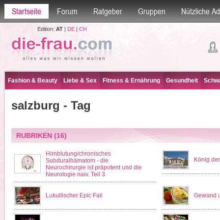
Startseite
Forum
Ratgeber
Gruppen
Nützliche A
Edition:
AT
|
DE
|
CH
Fashion & Beauty
Liebe & Sex
Fitness & Ernährung
Gesundheit
Schwa
salzburg - Tag
RUBRIKEN
(16)
Hirnblutung/chronisches
König der 
Subduralhämatom - die
Neurochirurgie ist präpotent und die
Neurologie naiv. Teil 3
Lukullischer Epic Fail
Gewand 