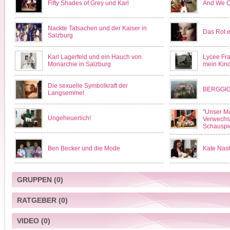
Fifty Shades of Grey und Karl
And We C
Nackte Tatsachen und der Kaiser in
Das Rot e
Salzburg
Karl Lagerfeld und ein Hauch von
Lycee Fra
Monarchie in Salzburg
mein Kind
Die sexuelle Symbolkraft der
BERGGIG
Langsemmel
''Unser Ma
Ungeheuerlich!
Verwechs
Schauspi
Ben Becker und die Mode
Kate Nash
GRUPPEN
(0)
RATGEBER
(0)
VIDEO
(0)