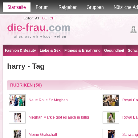
Startseite
Forum
Ratgeber
Gruppen
Nützliche A
Edition:
AT
|
DE
|
CH
Fashion & Beauty
Liebe & Sex
Fitness & Ernährung
Gesundheit
Schwa
harry - Tag
RUBRIKEN
(50)
Neue Rolle für Meghan
Royal Co
Meghan Markle gibt es auch in billig
Royal Ba
Meine Grafschaft
Schwange