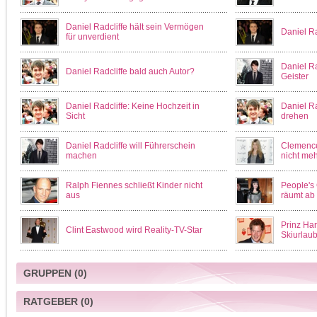
Daniel Radcliffe hält sein Vermögen
Daniel Ra
für unverdient
Daniel Ra
Daniel Radcliffe bald auch Autor?
Geister
Daniel Radcliffe: Keine Hochzeit in
Daniel Ra
Sicht
drehen
Daniel Radcliffe will Führerschein
Clemence
machen
nicht meh
Ralph Fiennes schließt Kinder nicht
People's 
aus
räumt ab
Prinz Harr
Clint Eastwood wird Reality-TV-Star
Skiurlau
GRUPPEN
(0)
RATGEBER
(0)