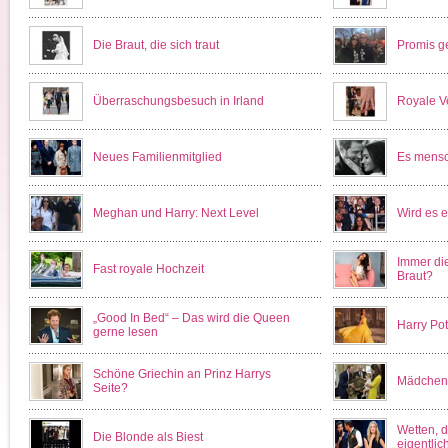
Die Braut, die sich traut
Promis g
Überraschungsbesuch in Irland
Royale V
Neues Familienmitglied
Es mensc
Meghan und Harry: Next Level
Wird es e
Immer die
Fast royale Hochzeit
Braut?
„Good In Bed“ – Das wird die Queen
Harry Po
gerne lesen
Schöne Griechin an Prinz Harrys
Mädchen 
Seite?
Wetten, d
Die Blonde als Biest
eigentli