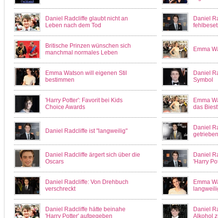
Daniel Radcliffe glaubt nicht an
Daniel Ra
Leben nach dem Tod
fehlbeset
Britische Prinzen wünschen sich
Emma Wat
manchmal normales Leben
Emma Watson will eigenen Stil
Daniel Ra
bestimmen
Symbol
'Harry Potter': Favorit bei Kids
Emma Wat
Choice Awards
das Biest
Daniel Ra
Daniel Radcliffe ist "langweilig"
getriebe
Daniel Radcliffe ärgert sich über die
Daniel Ra
Oscars
'Harry Pot
Daniel Radcliffe: Von Drehbuch
Emma Wat
verschreckt
langweili
Daniel Radcliffe hätte beinahe
Daniel Ra
'Harry Potter' aufgegeben
Alkohol z