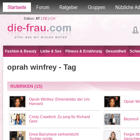
Startseite
Forum
Ratgeber
Gruppen
Nützliche A
Edition:
AT
|
DE
|
CH
Fashion & Beauty
Liebe & Sex
Fitness & Ernährung
Gesundheit
Schwa
oprah winfrey - Tag
RUBRIKEN
(15)
Oprah Winfrey: Ehrendoktor der Uni
Oprah Win
Harvard
Cindy Crawford: Zu jung für Richard
Beyoncé 
Gere
Drew Barrymore verheimlicht
Fergie li
Tochter nichts
Gerüchte