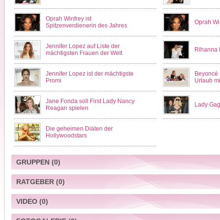
Oprah Winfrey ist
Oprah Win
Spitzenverdienerin des Jahres
Jennifer Lopez auf Liste der
Rihanna h
mächtigsten Frauen der Welt
Jennifer Lopez ist der mächtigste
Beyoncé 
Promi
Urlaub mi
Jane Fonda soll First Lady Nancy
Lady Gag
Reagan spielen
Die geheimen Diäten der
Hollywoodstars
GRUPPEN
(0)
RATGEBER
(0)
VIDEO
(0)