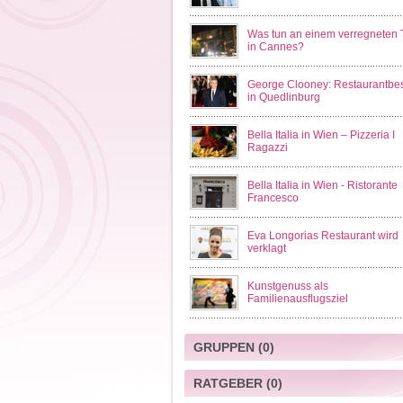
Was tun an einem verregneten 
in Cannes?
George Clooney: Restaurantbe
in Quedlinburg
Bella Italia in Wien – Pizzeria I
Ragazzi
Bella Italia in Wien - Ristorante
Francesco
Eva Longorias Restaurant wird
verklagt
Kunstgenuss als
Familienausflugsziel
GRUPPEN
(0)
RATGEBER
(0)