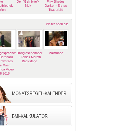
ie
Der "Geh bitte"-
Fifty Shades
bibliothek
Blick
Darker - Erstes
Wien
Teaserbild
Weiter nach alle
espräche:
Dreigroschenoper
Malstunde
 Bernhard
- Tobias Moretti
Schwarzes
Backstage
el Wien
hua Video
08 2018
MONATSREGEL-KALENDER
BMI-KALKULATOR