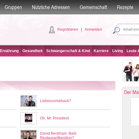
Gruppen
Nützliche Adressen
Gemeinschaft
Rezepte
Registrieren
|
Anmelden
 Ernährung
Gesundheit
Schwangerschaft & Kind
Karriere
Living
Leute &
Der Ma
Liebescomeback?
Oh, Mr. President
David Beckham: Bald
Restaurantbesitzer?