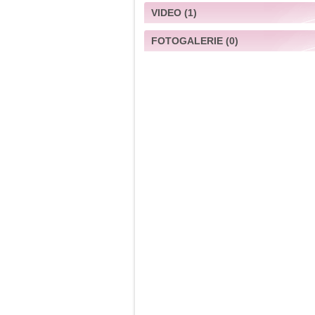
VIDEO
(1)
FOTOGALERIE
(0)
Im "AnDo" am Yppenplatz