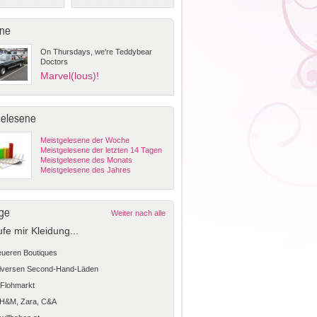
ne
On Thursdays, we're Teddybear
Doctors
Marvel(lous)!
gelesene
Meistgelesene der Woche
Meistgelesene der letzten 14 Tagen
Meistgelesene des Monats
Meistgelesene des Jahres
ge
Weiter nach alle
ufe mir Kleidung...
teueren Boutiques
diversen Second-Hand-Läden
Flohmarkt
 H&M, Zara, C&A