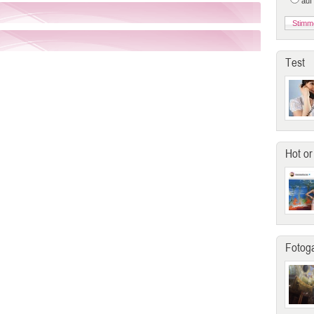
auf
Test
Hot or
Fotoga