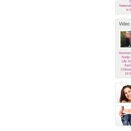
D
National
in 
Video
Sommerg
Nadja
Lilly 
Kam
Chihua
10 