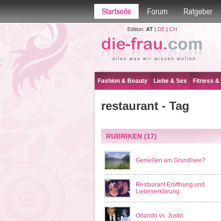
Startseite
Forum
Ratgeber
Edition:
AT
|
DE
|
CH
Fashion & Beauty
Liebe & Sex
Fitness &
restaurant - Tag
RUBRIKEN
(17)
Genießen am Grundlsee?
Restaurant Eröffnung und
Liebeserklärung
Orlando vs. Justin