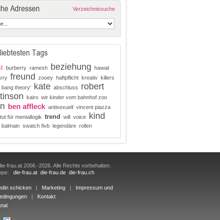
che Adressen
Verzeichnissuche
liebtesten Tags
beziehung
t
burberry
ramesh
hawaii
freund
arry
zooey
haftpflicht
kreativ
killers
kate
robert
g bang theory'
abschluss
tinson
kairo
wir kinder vom bahnhof zoo
n
ben affleck
antisexuell
vincent piazza
kind
trend
itut für mentallogik
will
voice
balmain
swatch fivb
legendäre
rollen
ie-frau.at 2006.-2026. Alle Rechte vorbehalten.
uppe:
die-frau.at
die-frau.de
die-frau.ch
ndin schicken
|
Marketing
|
Impressum und
edingungen
|
Kontakt
nal