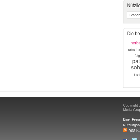
Nützli
Die be
herbs
prinz h
'bi
pat
soh
inst
Copyright d
Media Gr
Einer Freu
Nutzungsb
RSS Ka