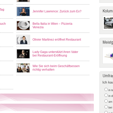
Tag
Kolum
Jennifer Lawrence: Zurück zum Ex?
such
Bella Italia in Wien – Pizzeria
Venezia
Olivier Martinez eröffnet Restaurant
Meist
Lady Gaga unterstützt ihren Vater
bei Restaurant-Eröffnung
Wie Sie sich beim Geschäftsessen
richtig verhalten
Umfra
Ich ka
in 
in 
am 
bei