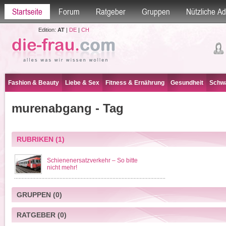
Startseite
Forum
Ratgeber
Gruppen
Nützliche A
Edition:
AT
|
DE
|
CH
Fashion & Beauty
Liebe & Sex
Fitness & Ernährung
Gesundheit
Schwa
murenabgang - Tag
RUBRIKEN
(1)
Schienenersatzverkehr – So bitte
nicht mehr!
GRUPPEN
(0)
RATGEBER
(0)