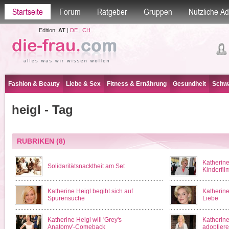
Startseite
Forum
Ratgeber
Gruppen
Nützliche A
Edition:
AT
|
DE
|
CH
Fashion & Beauty
Liebe & Sex
Fitness & Ernährung
Gesundheit
Schwa
heigl - Tag
RUBRIKEN
(8)
Katherine
Solidaritätsnacktheit am Set
Kinderfil
Katherine Heigl begibt sich auf
Katherine
Spurensuche
Liebe
Katherine Heigl will 'Grey's
Katherine
Anatomy'-Comeback
adoptier