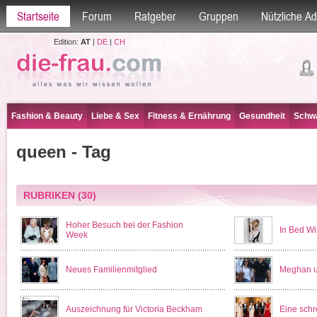
Startseite
Forum
Ratgeber
Gruppen
Nützliche A
Edition:
AT
|
DE
|
CH
Fashion & Beauty
Liebe & Sex
Fitness & Ernährung
Gesundheit
Schwa
queen - Tag
RUBRIKEN
(30)
Hoher Besuch bei der Fashion
In Bed W
Week
Neues Familienmitglied
Meghan un
Auszeichnung für Victoria Beckham
Eine schr