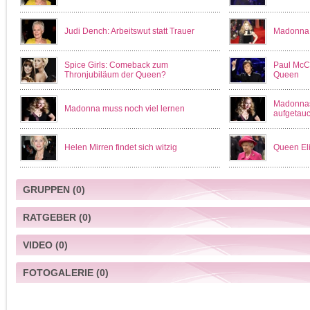
Judi Dench: Arbeitswut statt Trauer
Madonna:
Spice Girls: Comeback zum
Paul McCa
Thronjubiläum der Queen?
Queen
Madonnas
Madonna muss noch viel lernen
aufgetauc
Helen Mirren findet sich witzig
Queen El
GRUPPEN
(0)
RATGEBER
(0)
VIDEO
(0)
FOTOGALERIE
(0)