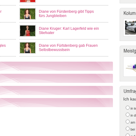
r
Diane von Fürstenberg gibt Tipps
Kolum
fürs Jungbleiben
Diane Kruger: Karl Lagerfeld wie ein
Stiefvater
gles
Diane von Fürtstenberg gab Frauen
Selbstbewusstsein
Meist
Umfra
Ich ka
in 
in 
am 
bei