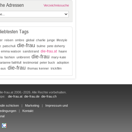
che Adressen
Verzeichnissuche
liebtesten Tags
er
reisen
ombre
global
charlie
junge
lifestyle
die-frau
e
patschuli
bulme
pete doherty
die-frau.at
emma watson
sandstrand
haare
die-frau
ia
fashion
unibrennt
mary-kate
rianne faithfull
testimonial
peter buck
adoption
die-frau
-aus
thomas kenner
trickfilm
ie-frau.at 2006.-2026. Alle Rechte vorbehalten.
uppe:
die-frau.at
die-frau.de
die-frau.ch
ndin schicken
|
Marketing
|
Impressum und
edingungen
|
Kontakt
nal