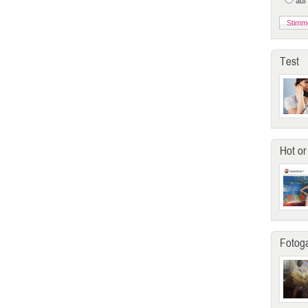
auf
Test
Hot or
Fotoga