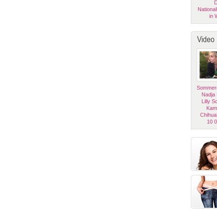
D
National
in 
Video
Sommerg
Nadja
Lilly 
Kam
Chihua
10 