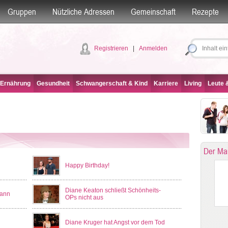
Gruppen
Nützliche Adressen
Gemeinschaft
Rezepte
Registrieren
|
Anmelden
 Ernährung
Gesundheit
Schwangerschaft & Kind
Karriere
Living
Leute &
Der Ma
Happy Birthday!
Diane Keaton schließt Schönheits-
Mann
OPs nicht aus
Diane Kruger hat Angst vor dem Tod