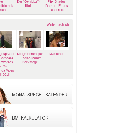
ie
Der "Geh bitte"-
Fifty Shades
bibliothek
Blick
Darker - Erstes
Wien
Teaserbild
Weiter nach alle
espräche:
Dreigroschenoper
Malstunde
 Bernhard
- Tobias Moretti
Schwarzes
Backstage
el Wien
hua Video
08 2018
MONATSREGEL-KALENDER
BMI-KALKULATOR