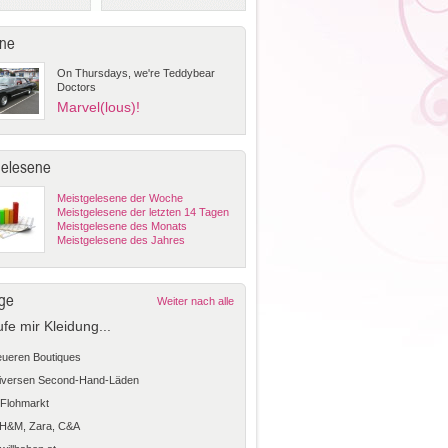
ne
On Thursdays, we're Teddybear
Doctors
Marvel(lous)!
gelesene
Meistgelesene der Woche
Meistgelesene der letzten 14 Tagen
Meistgelesene des Monats
Meistgelesene des Jahres
ge
Weiter nach alle
ufe mir Kleidung...
teueren Boutiques
diversen Second-Hand-Läden
Flohmarkt
 H&M, Zara, C&A