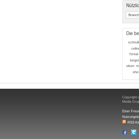
Nützli
Die be
schnull
celin
l’oreal
longor
olsen
ma
ehe
Copyright d
Media Gr
Einer Freu
Nutzungsb
RSS Ka