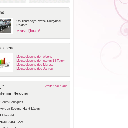
ne
On Thursdays, we're Teddybear
Doctors
Marvel(lous)!
gelesene
Meistgelesene der Woche
Meistgelesene der letzten 14 Tagen
Meistgelesene des Monats
Meistgelesene des Jahres
ge
Weiter nach alle
ufe mir Kleidung...
teueren Boutiques
diversen Second-Hand-Läden
Flohmarkt
 H&M, Zara, C&A