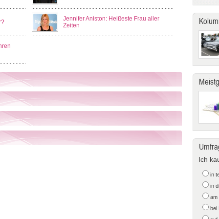
Jennifer Aniston: Heißeste Frau aller
Kolum
r?
Zeiten
hren
Meist
Umfra
Ich ka
in 
in 
am 
bei