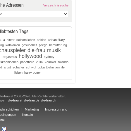
che Adressen
Verzeichnissuche
liebtesten Tags
au.a
hinter
seinem leben
adidas
adrian fillary
lig
katalonien
gesundheit
pflege
bemutterung
chauspieler
die-frau
musik
hollywood
orgasmus
sydney
hskanninchen
panettiere
2016
komiker
rolando
ad
artist
schaffer
schwul
gokartbahn
jennifer
lieben
harry potter
ie-frau.at 2006.-2026. Alle Rechte vorbehalten.
uppe:
die-frau.at
die-frau.de
die-frau.ch
ndin schicken
|
Marketing
|
Impressum und
edingungen
|
Kontakt
nal