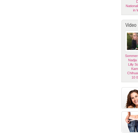
D
National
in 
Video
Sommerg
Nadja
Lilly 
Kam
Chihua
10 