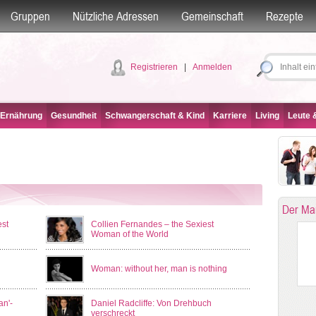
Gruppen
Nützliche Adressen
Gemeinschaft
Rezepte
Registrieren
|
Anmelden
 Ernährung
Gesundheit
Schwangerschaft & Kind
Karriere
Living
Leute &
Der Ma
est
Collien Fernandes – the Sexiest
Woman of the World
Woman: without her, man is nothing
an'-
Daniel Radcliffe: Von Drehbuch
verschreckt