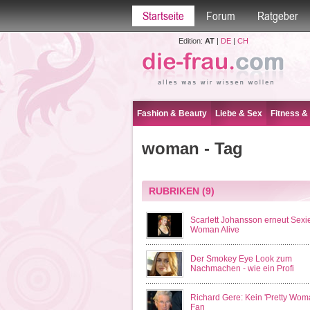
Startseite
Forum
Ratgeber
Edition:
AT
|
DE
|
CH
Fashion & Beauty
Liebe & Sex
Fitness &
woman - Tag
RUBRIKEN
(9)
Scarlett Johansson erneut Sexi
Woman Alive
Der Smokey Eye Look zum
Nachmachen - wie ein Profi
Richard Gere: Kein 'Pretty Wom
Fan