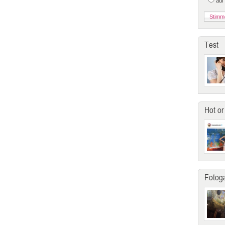
auf
Test
Hot or
Fotoga