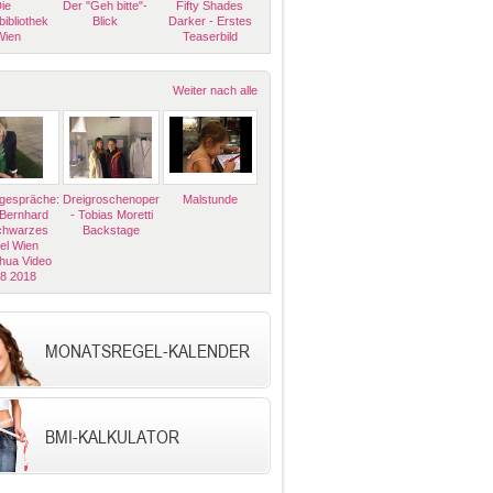
ie
Der "Geh bitte"-
Fifty Shades
bibliothek
Blick
Darker - Erstes
Wien
Teaserbild
Weiter nach alle
espräche:
Dreigroschenoper
Malstunde
 Bernhard
- Tobias Moretti
Schwarzes
Backstage
el Wien
hua Video
08 2018
MONATSREGEL-KALENDER
BMI-KALKULATOR