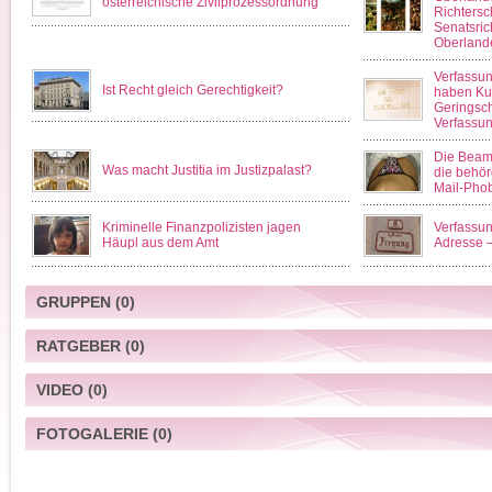
österreichische Zivilprozessordnung
Richtersc
Senatsric
Oberlande
Verfassun
Ist Recht gleich Gerechtigkeit?
haben Kur
Geringsc
Verfassun
Die Beam
Was macht Justitia im Justizpalast?
die behör
Mail-Phob
Kriminelle Finanzpolizisten jagen
Verfassun
Häupl aus dem Amt
Adresse –
GRUPPEN
(0)
RATGEBER
(0)
VIDEO
(0)
FOTOGALERIE
(0)