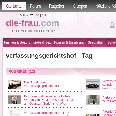
Startseite
Forum
Ratgeber
Gruppen
Nützliche A
Edition:
AT
|
DE
|
CH
Fashion & Beauty
Liebe & Sex
Fitness & Ernährung
Gesundheit
Schwa
verfassungsgerichtshof - Tag
RUBRIKEN
(12)
Verfassun
Die Struktur des
schreibt, 
Verfassungsgerichtshofes
davon nic
Biografie und wissenschaftliches
Parteienv
Wirken von Dr. Martin Stefula Hofrat
beim Porti
am Obersten Gerichtshof Wien
Plötzlich 
Verfassungsgerichtshof prüft die
Oberlande