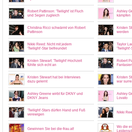
Robert Pattinson: 'Twilight' ist Fluch
Ashley G
und Segen zugleich
kämpfen
Christina Ricci schwärmt von Robert
Kristen St
Pattinson
werden
Nikki Reed: Nicht mit jedem
Taylor La
'Twilight'-Star befreundet
'Twilight'
Kristen Stewart: 'Twilight'-Hochzeit
Robert Pat
fühlte sich echt an
Fantasie
Kristen Stewart hat bei Interviews
Kristen S
dazu gelernt
war surre
Ashley Greene wirbt für DKNY und
Ashley Gr
DKNY Jeans
Lovato
'Twilight'-Stars dürfen Hand und Fuß
Nikki Ree
verewigen
Wo die e
Gewinnen Sie bei die-frau.at!
Leidensc