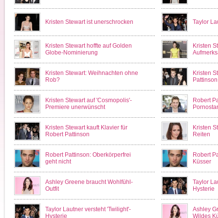
Kristen Stewart ist unerschrocken
Taylor La
Kristen Stewart hoffte auf Golden
Kristen S
Globe-Nominierung
Aufmerks
Kristen Stewart: Weihnachten ohne
Kristen S
Rob?
Pattinso
Kristen Stewart auf 'Cosmopolis'-
Robert P
Premiere unerwünscht
Pornosta
Kristen Stewart kauft Klavier für
Kristen S
Robert Pattinson
Reiten
Robert Pattinson: Oberkörperfrei
Robert Pat
geht nicht
Küsser
Ashley Greene braucht Wohlfühl-
Taylor Lau
Outfit
Hysterie
Taylor Lautner versteht 'Twilight'-
Ashley G
Hysterie
Wildes K