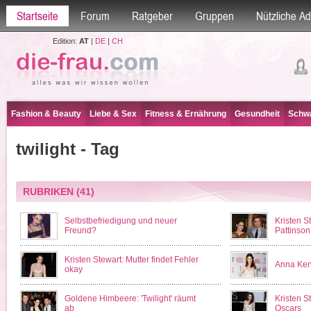
Startseite
Forum
Ratgeber
Gruppen
Nützliche A
Edition:
AT
|
DE
|
CH
Fashion & Beauty
Liebe & Sex
Fitness & Ernährung
Gesundheit
Schwa
twilight - Tag
RUBRIKEN
(41)
Selbstbefriedigung und neuer
Kristen S
Freund?
Pattinson
Kristen Stewart: Mutter findet Fehler
Anna Kend
okay
Goldene Himbeere: 'Twilight' räumt
Kristen S
ab
Oscars