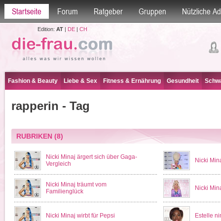
Startseite
Forum
Ratgeber
Gruppen
Nützliche A
Edition:
AT
|
DE
|
CH
Fashion & Beauty
Liebe & Sex
Fitness & Ernährung
Gesundheit
Schwa
rapperin - Tag
RUBRIKEN
(8)
Nicki Minaj ärgert sich über Gaga-
Nicki Mina
Vergleich
Nicki Minaj träumt vom
Nicki Mina
Familienglück
Nicki Minaj wirbt für Pepsi
Estelle n