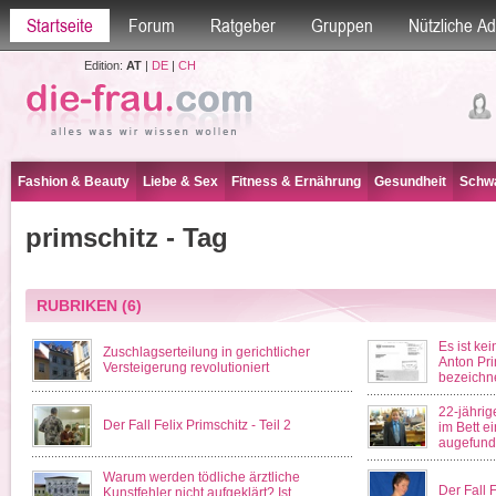
Startseite
Forum
Ratgeber
Gruppen
Nützliche A
Edition:
AT
|
DE
|
CH
Fashion & Beauty
Liebe & Sex
Fitness & Ernährung
Gesundheit
Schwa
primschitz - Tag
RUBRIKEN
(6)
Es ist ke
Zuschlagserteilung in gerichtlicher
Anton Pri
Versteigerung revolutioniert
bezeichn
22-jährig
Der Fall Felix Primschitz - Teil 2
im Bett e
augefun
Warum werden tödliche ärztliche
Der Fall F
Kunstfehler nicht aufgeklärt? Ist