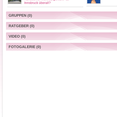
Innsbruck überall?
GRUPPEN
(0)
RATGEBER
(0)
VIDEO
(0)
FOTOGALERIE
(0)