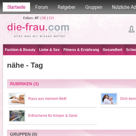
Startseite
Forum
Ratgeber
Gruppen
Nützliche A
Edition:
AT
|
DE
|
CH
Fashion & Beauty
Liebe & Sex
Fitness & Ernährung
Gesundheit
Schwa
nähe - Tag
RUBRIKEN
(3)
Raus aus meinem Bett!
Dich kenn
Erfrischend für Körper & Geist
GRUPPEN
(0)