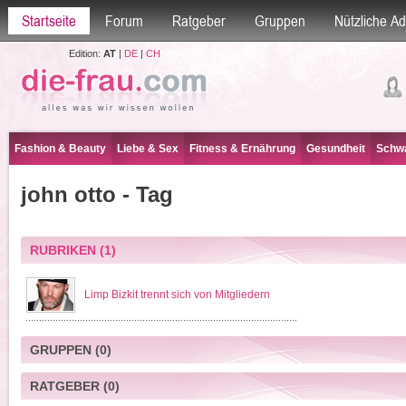
Startseite
Forum
Ratgeber
Gruppen
Nützliche A
Edition:
AT
|
DE
|
CH
Fashion & Beauty
Liebe & Sex
Fitness & Ernährung
Gesundheit
Schwa
john otto - Tag
RUBRIKEN
(1)
Limp Bizkit trennt sich von Mitgliedern
GRUPPEN
(0)
RATGEBER
(0)