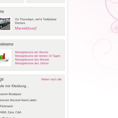
ne
On Thursdays, we're Teddybear
Doctors
Marvel(lous)!
gelesene
Meistgelesene der Woche
Meistgelesene der letzten 14 Tagen
Meistgelesene des Monats
Meistgelesene des Jahres
ge
Weiter nach alle
ufe mir Kleidung...
teueren Boutiques
diversen Second-Hand-Läden
Flohmarkt
 H&M, Zara, C&A