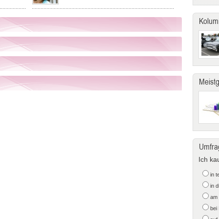
Kolum
Meist
Umfra
Ich ka
in 
in 
am 
bei