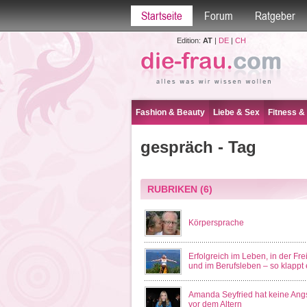
Startseite
Forum
Ratgeber
Edition:
AT
|
DE
|
CH
Fashion & Beauty
Liebe & Sex
Fitness &
gespräch - Tag
RUBRIKEN
(6)
Körpersprache
Erfolgreich im Leben, in der Frei
und im Berufsleben – so klappt 
Amanda Seyfried hat keine Ang
vor dem Altern