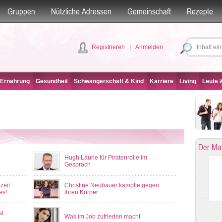
Gruppen
Nützliche Adressen
Gemeinschaft
Rezepte
Registrieren
|
Anmelden
 Ernährung
Gesundheit
Schwangerschaft & Kind
Karriere
Living
Leute &
Der Ma
Hugh Laurie für Piratenrolle im
Gespräch
zeit
Christine Neubauer kämpfte gegen
es!
ihren Körper
st
Was im Job zufrieden macht