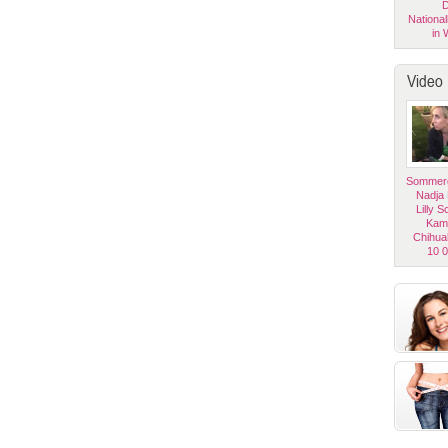
D
National
in 
Video
Sommerg
Nadja
Lilly 
Kam
Chihua
10 