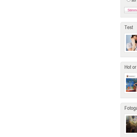
auf
Test
Hot or
Fotoga