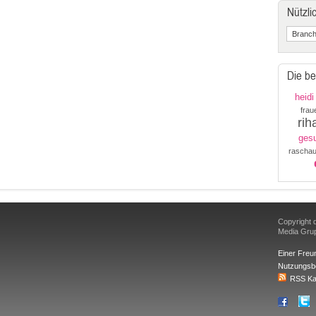
Nützli
Die be
heidi
frau
rih
gesu
raschau
Copyright d
Media Gr
Einer Freu
Nutzungsb
RSS Ka