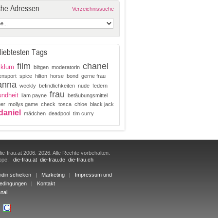
che Adressen
Verzeichnissuche
liebtesten Tags
film
chanel
 klum
biltgen
moderatorin
ensport
spice
hilton
horse
bond
gerne frau
anna
weekly
befindlichkeiten
nude
federn
frau
ndheit
liam payne
betäubungsmittel
er
mollys game
check
tosca
chloe
black jack
daniel
mädchen
deadpool
tim curry
ie-frau.at 2006.-2026. Alle Rechte vorbehalten.
uppe:
die-frau.at
die-frau.de
die-frau.ch
ndin schicken
|
Marketing
|
Impressum und
edingungen
|
Kontakt
nal