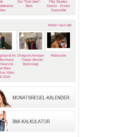
ie
Der "Geh bitte"-
Fifty Shades
bibliothek
Blick
Darker - Erstes
Wien
Teaserbild
Weiter nach alle
espräche:
Dreigroschenoper
Malstunde
 Bernhard
- Tobias Moretti
Schwarzes
Backstage
el Wien
hua Video
08 2018
MONATSREGEL-KALENDER
BMI-KALKULATOR