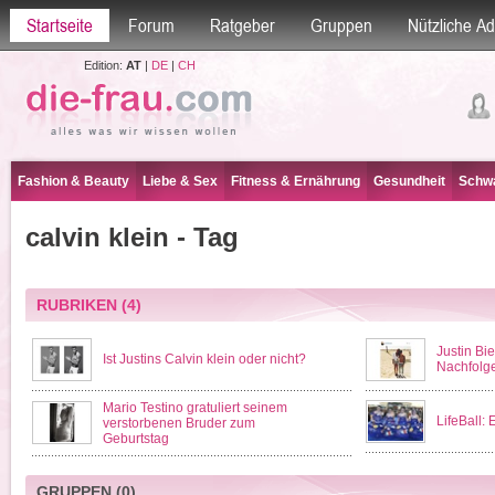
Startseite
Forum
Ratgeber
Gruppen
Nützliche A
Edition:
AT
|
DE
|
CH
Fashion & Beauty
Liebe & Sex
Fitness & Ernährung
Gesundheit
Schwa
calvin klein - Tag
RUBRIKEN
(4)
Justin Bi
Ist Justins Calvin klein oder nicht?
Nachfolg
Mario Testino gratuliert seinem
LifeBall:
verstorbenen Bruder zum
Geburtstag
GRUPPEN
(0)