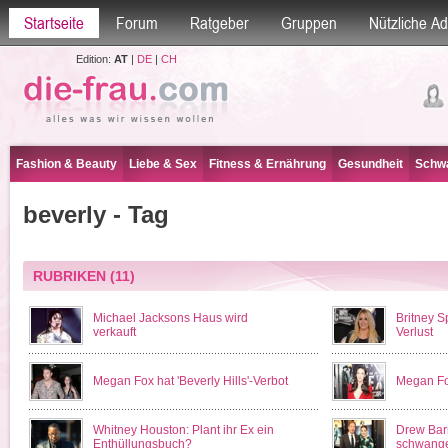
Startseite
Forum
Ratgeber
Gruppen
Nützliche A
Edition:
AT
|
DE
|
CH
Fashion & Beauty
Liebe & Sex
Fitness & Ernährung
Gesundheit
Schwa
beverly - Tag
RUBRIKEN
(11)
Michael Jacksons Haus wird
Britney S
verkauft
Verlust
Megan Fox hat 'Beverly Hills'-Verbot
Megan Fo
Whitney Houston: Plant ihr Ex ein
Drew Bar
Enthüllungsbuch?
schwang