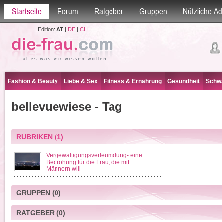
Startseite
Forum
Ratgeber
Gruppen
Nützliche A
Edition:
AT
|
DE
|
CH
Fashion & Beauty
Liebe & Sex
Fitness & Ernährung
Gesundheit
Schwa
bellevuewiese - Tag
RUBRIKEN
(1)
Vergewaltigungsverleumdung- eine
Bedrohung für die Frau, die mit
Männern will
GRUPPEN
(0)
RATGEBER
(0)