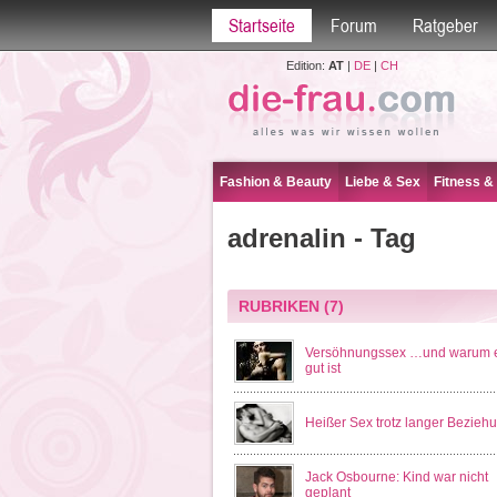
Startseite
Forum
Ratgeber
Edition:
AT
|
DE
|
CH
Fashion & Beauty
Liebe & Sex
Fitness &
adrenalin - Tag
RUBRIKEN
(7)
Versöhnungssex …und warum e
gut ist
Heißer Sex trotz langer Bezieh
Jack Osbourne: Kind war nicht
geplant