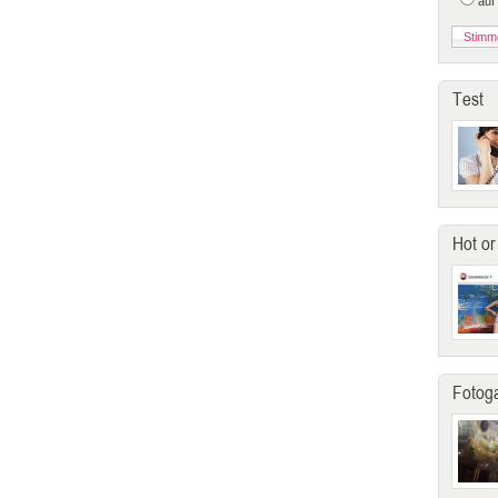
auf
Test
Hot or
Fotoga