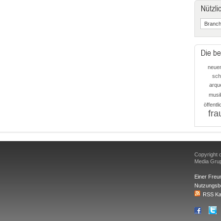
Nützli
Die be
neue
sch
arqu
musi
öffentli
fra
Copyright d
Media Gr
Einer Freu
Nutzungsb
RSS Ka