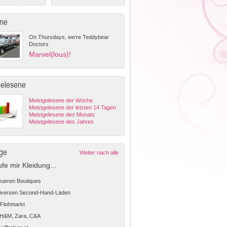
ne
On Thursdays, we're Teddybear
Doctors
Marvel(lous)!
gelesene
Meistgelesene der Woche
Meistgelesene der letzten 14 Tagen
Meistgelesene des Monats
Meistgelesene des Jahres
ge
Weiter nach alle
ufe mir Kleidung...
teueren Boutiques
diversen Second-Hand-Läden
Flohmarkt
 H&M, Zara, C&A