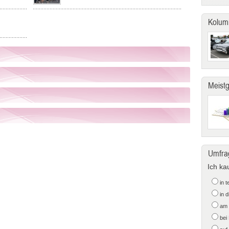
Kolum
Meist
Umfra
Ich ka
in 
in 
am 
bei