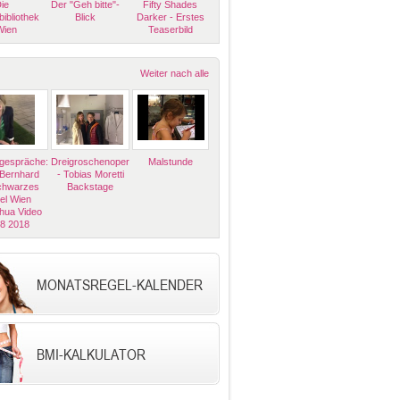
ie
Der "Geh bitte"-
Fifty Shades
bibliothek
Blick
Darker - Erstes
Wien
Teaserbild
Weiter nach alle
espräche:
Dreigroschenoper
Malstunde
 Bernhard
- Tobias Moretti
Schwarzes
Backstage
el Wien
hua Video
08 2018
MONATSREGEL-KALENDER
BMI-KALKULATOR