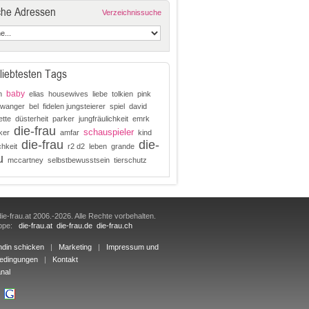
che Adressen
Verzeichnissuche
liebtesten Tags
baby
n
elias
housewives
liebe
tolkien
pink
wanger
bel
fidelen jungsteierer
spiel
david
ette
düsterheit
parker
jungfräulichkeit
emrk
die-frau
schauspieler
ker
amfar
kind
die-frau
die-
chkeit
r2 d2
leben
grande
u
mccartney
selbstbewusstsein
tierschutz
ie-frau.at 2006.-2026. Alle Rechte vorbehalten.
uppe:
die-frau.at
die-frau.de
die-frau.ch
ndin schicken
|
Marketing
|
Impressum und
edingungen
|
Kontakt
nal