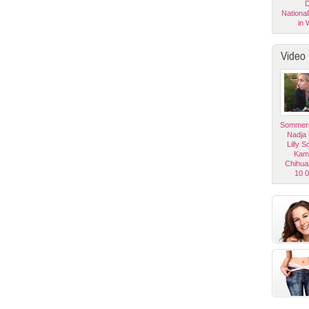
D
National
in 
Video
Sommerg
Nadja
Lilly 
Kam
Chihua
10 