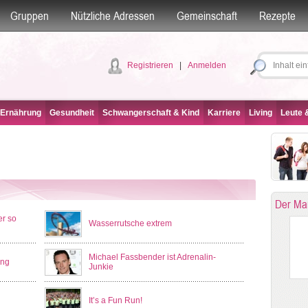
Gruppen
Nützliche Adressen
Gemeinschaft
Rezepte
Registrieren
|
Anmelden
 Ernährung
Gesundheit
Schwangerschaft & Kind
Karriere
Living
Leute &
Der Ma
r so
Wasserrutsche extrem
Michael Fassbender ist Adrenalin-
ung
Junkie
It’s a Fun Run!