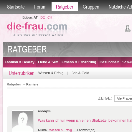
Startseite
Forum
Ratgeber
Gruppen
Nützliche A
Edition:
AT
|
DE
|
CH
RATGEBER
Fashion & Beauty
Liebe & Sex
Fitness & Ernährung
Gesundheit
Schwa
Unterrubriken
Wissen & Erfolg
|
Job & Geld
Ratgeber
>
Karriere
ZEIGE:
anonym
Was kann ich tun wenn ich einen Strafzettel bekommen h
Rubrik:
Wissen & Erfolg
|
1
Antwort(en)