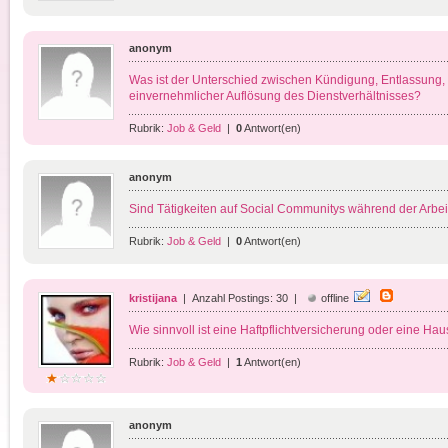
anonym
Was ist der Unterschied zwischen Kündigung, Entlassung, v
einvernehmlicher Auflösung des Dienstverhältnisses?
Rubrik:
Job & Geld
|
0
Antwort(en)
anonym
Sind Tätigkeiten auf Social Communitys während der Arbe
Rubrik:
Job & Geld
|
0
Antwort(en)
kristijana
| Anzahl Postings: 30 |
offline
Wie sinnvoll ist eine Haftpflichtversicherung oder eine Ha
Rubrik:
Job & Geld
|
1
Antwort(en)
anonym