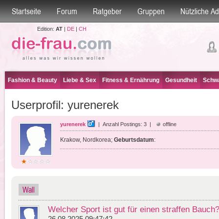
Startseite
Forum
Ratgeber
Gruppen
Nützliche A
Edition:
AT
|
DE
|
CH
Fashion & Beauty
Liebe & Sex
Fitness & Ernährung
Gesundheit
Schwa
Userprofil: yurenerek
yurenerek
| Anzahl Postings: 3 |
offline
Krakow, Nordkorea;
Geburtsdatum
:
Wall
Welcher Sport ist gut für einen straffen Bauch