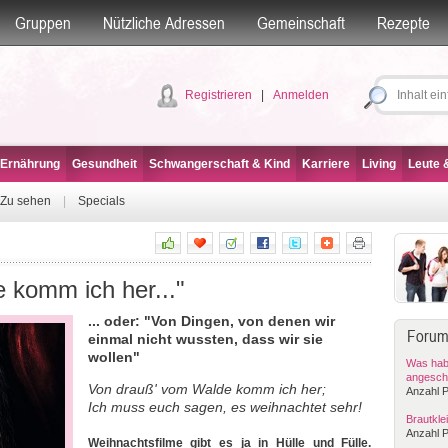
Gruppen
Nützliche Adressen
Gemeinschaft
Rezepte
Registrieren
|
Anmelden
 Ernährung
Gesundheit
Schwangerschaft & Kind
Karriere
Living
Leute &
Zu sehen
|
Specials
 komm ich her..."
... oder: "Von Dingen, von denen wir
Forum
einmal nicht wussten, dass wir sie
wollen"
Was habt
angesch
Von drauß' vom Walde komm ich her;
Anzahl P
Ich muss euch sagen, es weihnachtet sehr!
Brautkle
Anzahl P
Weihnachtsfilme gibt es ja in Hülle und Fülle.