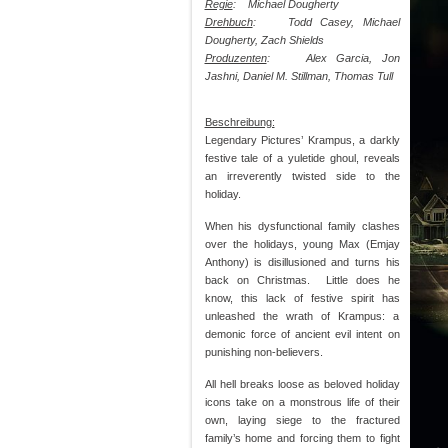
Regie
: Michael Dougherty
Drehbuch
: Todd Casey, Michael
Dougherty, Zach Shields
Produzenten
: Alex Garcia, Jon
Jashni, Daniel M. Stillman, Thomas Tull
Beschreibung:
Legendary Pictures’ Krampus, a darkly
festive tale of a yuletide ghoul, reveals
an irreverently twisted side to the
holiday.
When his dysfunctional family clashes
over the holidays, young Max (Emjay
Anthony) is disillusioned and turns his
back on Christmas. Little does he
know, this lack of festive spirit has
unleashed the wrath of Krampus: a
demonic force of ancient evil intent on
punishing non-believers.
All hell breaks loose as beloved holiday
icons take on a monstrous life of their
own, laying siege to the fractured
family’s home and forcing them to fight