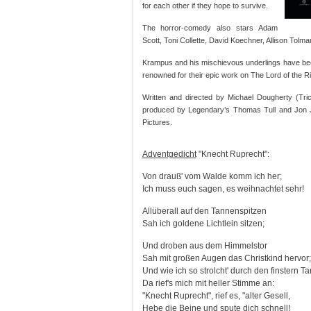
for each other if they hope to survive.
The horror-comedy also stars Adam
Scott, Toni Collette, David Koechner, Allison Tolm
Krampus and his mischievous underlings have bee
renowned for their epic work on The Lord of the 
Written and directed by Michael Dougherty (Tr
produced by Legendary’s Thomas Tull and Jon Ja
Pictures.
Adventgedicht
"Knecht Ruprecht":
Von drauß' vom Walde komm ich her;
Ich muss euch sagen, es weihnachtet sehr!
Allüberall auf den Tannenspitzen
Sah ich goldene Lichtlein sitzen;
Und droben aus dem Himmelstor
Sah mit großen Augen das Christkind hervor;
Und wie ich so strolcht' durch den finstern Ta
Da rief's mich mit heller Stimme an:
"Knecht Ruprecht", rief es, "alter Gesell,
Hebe die Beine und spute dich schnell!