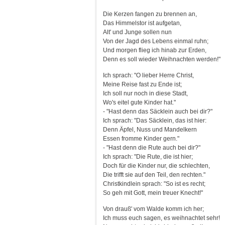
Die Kerzen fangen zu brennen an,
Das Himmelstor ist aufgetan,
Alt' und Junge sollen nun
Von der Jagd des Lebens einmal ruhn;
Und morgen flieg ich hinab zur Erden,
Denn es soll wieder Weihnachten werden!"
Ich sprach: "O lieber Herre Christ,
Meine Reise fast zu Ende ist;
Ich soll nur noch in diese Stadt,
Wo's eitel gute Kinder hat."
- "Hast denn das Säcklein auch bei dir?"
Ich sprach: "Das Säcklein, das ist hier:
Denn Äpfel, Nuss und Mandelkern
Essen fromme Kinder gern."
- "Hast denn die Rute auch bei dir?"
Ich sprach: "Die Rute, die ist hier;
Doch für die Kinder nur, die schlechten,
Die trifft sie auf den Teil, den rechten."
Christkindlein sprach: "So ist es recht;
So geh mit Gott, mein treuer Knecht!"
Von drauß' vom Walde komm ich her;
Ich muss euch sagen, es weihnachtet sehr!