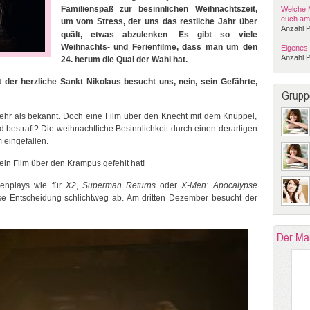
Familienspaß zur besinnlichen Weihnachtszeit,
Welche M
euch am
um vom Stress, der uns das restliche Jahr über
Anzahl P
.
quält, etwas abzulenken
Es gibt so viele
Weihnachts- und Ferienfilme, dass man um den
Eigenes
Anzahl P
24. herum die Qual der Wahl hat.
 der herzliche Sankt Nikolaus besucht uns, nein, sein Gefährte,
Grupp
 mehr als bekannt. Doch eine Film über den Knecht mit dem Knüppel,
d bestraft? Die weihnachtliche Besinnlichkeit durch einen derartigen
 eingefallen.
ein Film über den Krampus gefehlt hat!
eenplays wie für
X2
,
Superman Returns
oder
X-Men: Apocalypse
ese Entscheidung schlichtweg ab. Am dritten Dezember besucht der
Der Ma