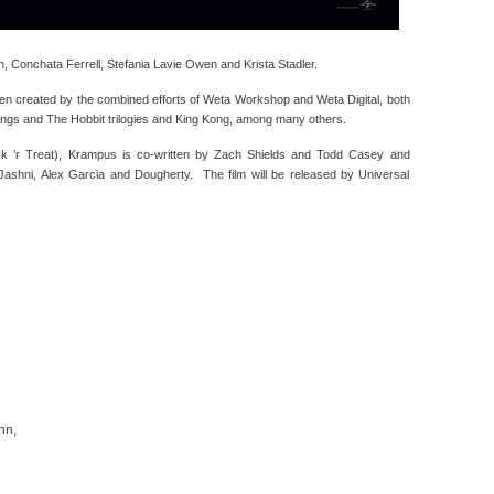
an, Conchata Ferrell, Stefania Lavie Owen and Krista Stadler.
n created by the combined efforts of Weta Workshop and Weta Digital, both
Rings and The Hobbit trilogies and King Kong, among many others.
ick ’r Treat), Krampus is co-written by Zach Shields and Todd Casey and
shni, Alex Garcia and Dougherty. The film will be released by Universal
nn,