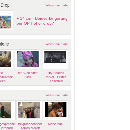
 Drop
Weiter nach alle
+ 14 cm - Beinverlängerung
per OP Hot or drop?
lerie
Weiter nach alle
ie
Der "Geh bitte"-
Fifty Shades
bibliothek
Blick
Darker - Erstes
Wien
Teaserbild
Weiter nach alle
espräche:
Dreigroschenoper
Malstunde
 Bernhard
- Tobias Moretti