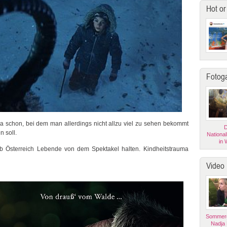
Hot or
Fotoga
 ja schon, bei dem man allerdings nicht allzu viel zu sehen bekommt
D
 soll.
National
in 
b Österreich Lebende von dem Spektakel halten. Kindheitstrauma
Video
Sommerg
Nadja