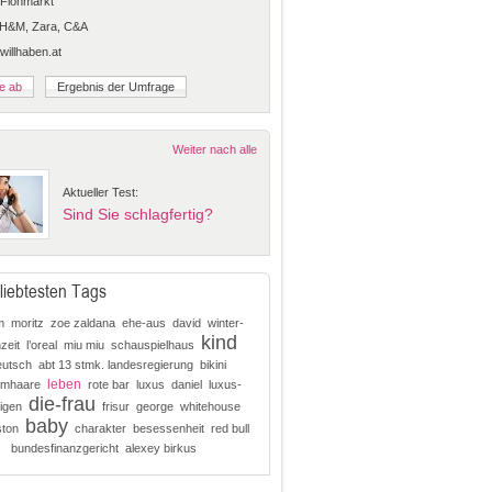
Flohmarkt
 H&M, Zara, C&A
 willhaben.at
Weiter nach alle
Aktueller Test:
Sind Sie schlagfertig?
liebtesten Tags
m
moritz
zoe zaldana
ehe-aus
david
winter-
kind
zeit
l’oreal
miu miu
schauspielhaus
eutsch
abt 13 stmk. landesregierung
bikini
leben
mhaare
rote bar
luxus
daniel
luxus-
die-frau
igen
frisur
george
whitehouse
baby
ston
charakter
besessenheit
red bull
bundesfinanzgericht
alexey birkus