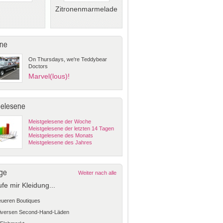
Zitronenmarmelade
ne
On Thursdays, we're Teddybear
Doctors
Marvel(lous)!
gelesene
Meistgelesene der Woche
Meistgelesene der letzten 14 Tagen
Meistgelesene des Monats
Meistgelesene des Jahres
ge
Weiter nach alle
ufe mir Kleidung...
teueren Boutiques
diversen Second-Hand-Läden