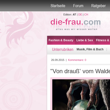
Startseite
Forum
Ratgeber
Edition:
AT
|
DE
|
CH
Fashion & Beauty
Liebe & Sex
Fitness &
Unterrubriken
Musik, Film & Buch
|
26.09.2015
|
Kommentare:
0
"Von drauß' vom Walde