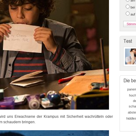
am 
bei
auf
Test
Die be
pane
hoch
d
scha
abste
, wird uns Erwachsene der Krampus mit Sicherheit wachrütteln oder
hiddle
um schaudern bringen.