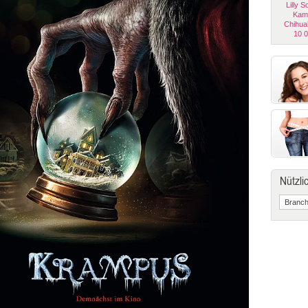
Lilly 
Kam
Chihua
10 
Nützli