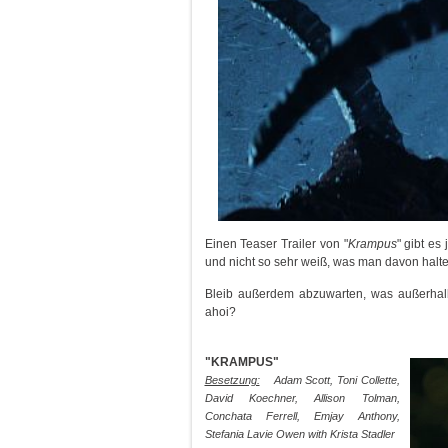
Einen Teaser Trailer von "
Krampus
" gibt es
und nicht so sehr weiß, was man davon halten
Bleib außerdem abzuwarten, was außerhal
ahoi?
"KRAMPUS"
Besetzung:
Adam Scott, Toni Collette,
David Koechner, Allison Tolman,
Conchata Ferrell, Emjay Anthony,
Stefania Lavie Owen with Krista Stadler