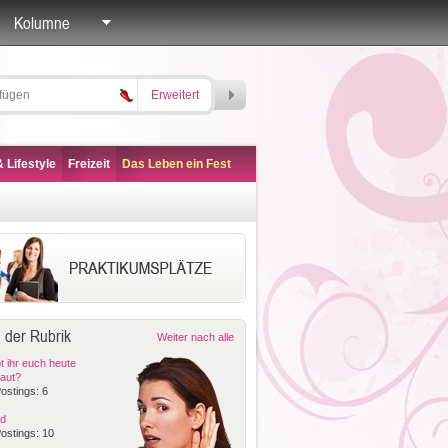
Kolumne
Erweitert
 Lifestyle
Freizeit
Das Leben ein Fest
 der Rubrik
Weiter nach alle
 ihr euch heute
aut?
ostings: 6
id
ostings: 10