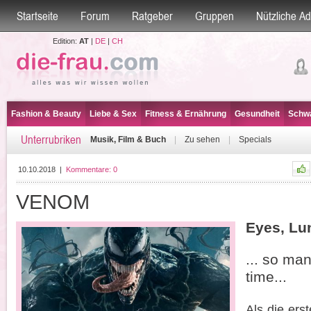
Startseite
Forum
Ratgeber
Gruppen
Nützliche A
Edition:
AT
|
DE
|
CH
Fashion & Beauty
Liebe & Sex
Fitness & Ernährung
Gesundheit
Schwa
Unterrubriken
Musik, Film & Buch
|
Zu sehen
|
Specials
10.10.2018
|
Kommentare:
0
VENOM
Eyes, Lun
... so man
time...
Als die ers