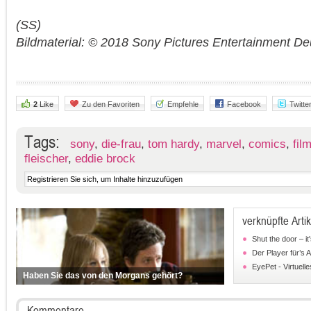
(SS)
Bildmaterial: © 2018 Sony Pictures Entertainment 
2
Like
Zu den Favoriten
Empfehle
Facebook
Twitte
Tags:
sony
,
die-frau
,
tom hardy
,
marvel
,
comics
,
fil
fleischer
,
eddie brock
verknüpfte Artik
Shut the door – it
Der Player für’s 
EyePet - Virtuelle
Haben Sie das von den Morgans gehört?
Kommentare