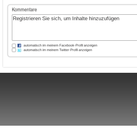
Kommentare
automatisch im meinem Facebook-Profil anzeigen
automatisch im meinem Twitter-Profil anzeigen