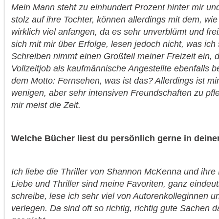
Mein Mann steht zu einhundert Prozent hinter mir und
stolz auf ihre Tochter, können allerdings mit dem, wie 
wirklich viel anfangen, da es sehr unverblümt und frei
sich mit mir über Erfolge, lesen jedoch nicht, was ich
Schreiben nimmt einen Großteil meiner Freizeit ein, 
Vollzeitjob als kaufmännische Angestellte ebenfalls be
dem Motto: Fernsehen, was ist das? Allerdings ist mir
wenigen, aber sehr intensiven Freundschaften zu pfl
mir meist die Zeit.
Welche Bücher liest du persönlich gerne in deiner
Ich liebe die Thriller von Shannon McKenna und ihre 
Liebe und Thriller sind meine Favoriten, ganz eindeuti
schreibe, lese ich sehr viel von Autorenkolleginnen u
verlegen. Da sind oft so richtig, richtig gute Sachen 