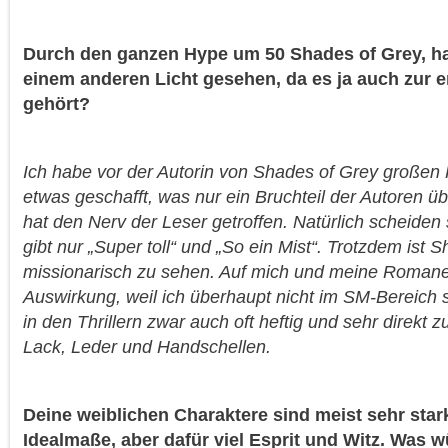
Durch den ganzen Hype um 50 Shades of Grey, ha
einem anderen Licht gesehen, da es ja auch zur e
gehört?
Ich habe vor der Autorin von Shades of Grey großen 
etwas geschafft, was nur ein Bruchteil der Autoren üb
hat den Nerv der Leser getroffen. Natürlich scheiden 
gibt nur „Super toll“ und „So ein Mist“. Trotzdem ist 
missionarisch zu sehen. Auf mich und meine Romane
Auswirkung, weil ich überhaupt nicht im SM-Bereich s
in den Thrillern zwar auch oft heftig und sehr direkt z
Lack, Leder und Handschellen.
Deine weiblichen Charaktere sind meist sehr stark
Idealmaße, aber dafür viel Esprit und Witz. Was wü