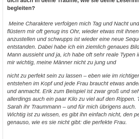
dich auch in deine Träume, wie sie deine Leserin
begleiten?
Meine Charaktere verfolgen mich Tag und Nacht un
flüstern mir oft genug ins Ohr, wieder etwas mit ihnen
anzustellen und schwupps ist wieder eine neue Seq
entstanden. Dabei habe ich ein ziemlich genaues Bild
Mann aussieht und ja, ich habe oft sehr reale Typen 
mir wichtig, meine Männer nicht zu jung und
nicht zu perfekt sein zu lassen – eben wie im richti
entstehen im Kopf und jede Frau braucht etwas andere
und anmacht. Erik zum Beispiel ist zwar groß und seh
allerdings auch ein paar Kilo zu viel auf den Rippen. T
Sarah ihr Traummann – und für mich übrigens auch.
Wichtig ist zu wissen, es gibt ihn einfach nicht, den 
genauso, wie es sie nicht gibt: die perfekte Frau.