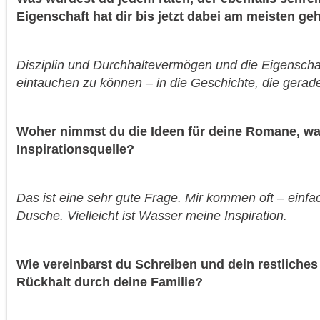
Eigenschaft hat dir bis jetzt dabei am meisten ge
Disziplin und Durchhaltevermögen und die Eigenschaf
eintauchen zu können – in die Geschichte, die gerade
Woher nimmst du die Ideen für deine Romane, was
Inspirationsquelle?
Das ist eine sehr gute Frage. Mir kommen oft – einfa
Dusche. Vielleicht ist Wasser meine Inspiration.
Wie vereinbarst du Schreiben und dein restlich
Rückhalt durch deine Familie?