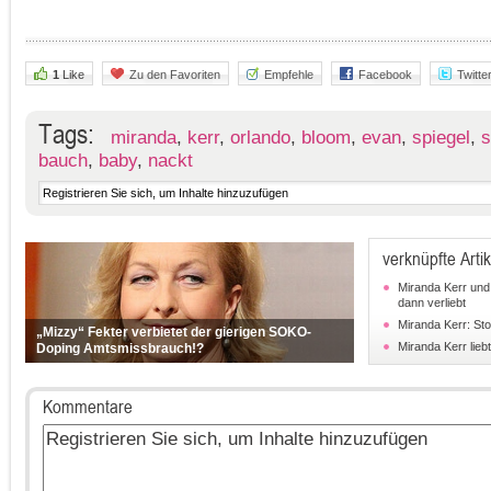
1
Like
Zu den Favoriten
Empfehle
Facebook
Twitte
Tags:
miranda
,
kerr
,
orlando
,
bloom
,
evan
,
spiegel
,
s
bauch
,
baby
,
nackt
verknüpfte Artik
Miranda Kerr und
dann verliebt
Miranda Kerr: Sto
„Mizzy“ Fekter verbietet der gierigen SOKO-
Miranda Kerr liebt
Doping Amtsmissbrauch!?
Kommentare