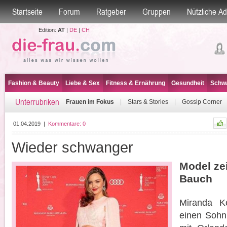
Startseite
Forum
Ratgeber
Gruppen
Nützliche A
Edition:
AT
|
DE
|
CH
Fashion & Beauty
Liebe & Sex
Fitness & Ernährung
Gesundheit
Schwa
Unterrubriken
Frauen im Fokus
|
Stars & Stories
|
Gossip Corner
01.04.2019
|
Kommentare:
0
Wieder schwanger
Model ze
Bauch
Miranda Ke
einen Sohn