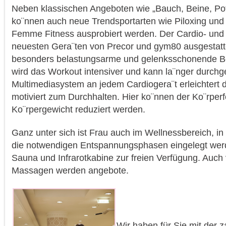
Neben klassischen Angeboten wie „Bauch, Beine, Po“
ko¨nnen auch neue Trendsportarten wie Piloxing u
Femme Fitness ausprobiert werden. Der Cardio- und K
neuesten Gera¨ten von Precor und gym80 ausgestatte
besonders belastungsarme und gelenksschonende 
wird das Workout intensiver und kann la¨nger durchg
Multimediasystem an jedem Cardiogera¨t erleichtert 
motiviert zum Durchhalten. Hier ko¨nnen der Ko¨rperf
Ko¨rpergewicht reduziert werden.
Ganz unter sich ist Frau auch im Wellnessbereich, i
die notwendigen Entspannungsphasen eingelegt werde
Sauna und Infrarotkabine zur freien Verfügung. Auc
Massagen werden angebote.
Wir haben für Sie mit der 