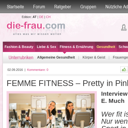
Startseite
Forum
Ratgeber
Gruppen
Nützliche A
Edition:
AT
|
DE
|
CH
Fashion & Beauty
Liebe & Sex
Fitness & Ernährung
Gesundheit
Schwa
Unterrubriken
Allgemeine Gesundheit
|
Körper & Geist
|
Frauenge
02.09.2016
|
Kommentare:
0
FEMME FITNESS – Pretty in Pin
Interview
E. Much
Wer fit i
Nur wen