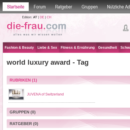
Startseite
Forum
Ratgeber
Gruppen
Nützliche A
Edition:
AT
|
DE
|
CH
Fashion & Beauty
Liebe & Sex
Fitness & Ernährung
Gesundheit
Schwa
world luxury award - Tag
RUBRIKEN
(1)
JUVENA of Switzerland
GRUPPEN
(0)
RATGEBER
(0)