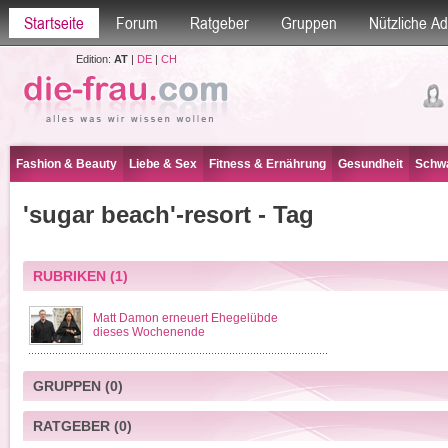
Startseite
Forum
Ratgeber
Gruppen
Nützliche A
Edition:
AT
|
DE
|
CH
Fashion & Beauty
Liebe & Sex
Fitness & Ernährung
Gesundheit
Schwa
'sugar beach'-resort - Tag
RUBRIKEN
(1)
Matt Damon erneuert Ehegelübde
dieses Wochenende
GRUPPEN
(0)
RATGEBER
(0)