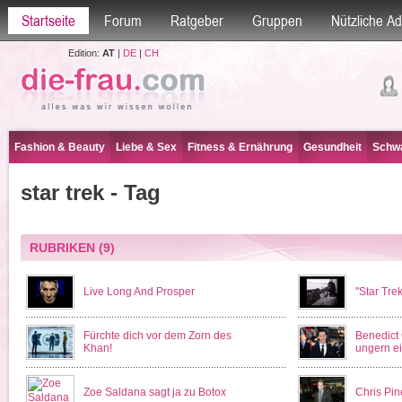
Startseite
Forum
Ratgeber
Gruppen
Nützliche A
Edition:
AT
|
DE
|
CH
Fashion & Beauty
Liebe & Sex
Fitness & Ernährung
Gesundheit
Schwa
star trek - Tag
RUBRIKEN
(9)
Live Long And Prosper
"Star Tre
Fürchte dich vor dem Zorn des
Benedict
Khan!
ungern e
Zoe Saldana sagt ja zu Botox
Chris Pin