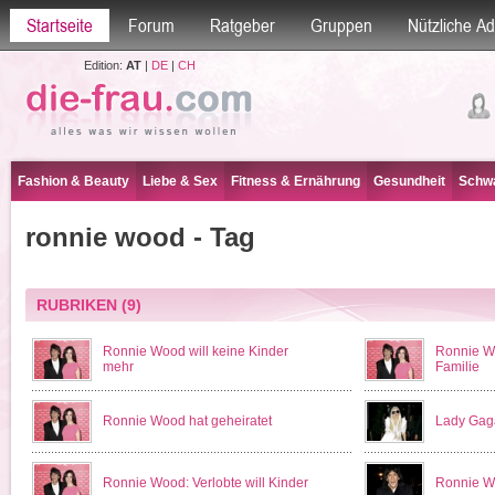
Startseite
Forum
Ratgeber
Gruppen
Nützliche A
Edition:
AT
|
DE
|
CH
Fashion & Beauty
Liebe & Sex
Fitness & Ernährung
Gesundheit
Schwa
ronnie wood - Tag
RUBRIKEN
(9)
Ronnie Wood will keine Kinder
Ronnie Wo
mehr
Familie
Ronnie Wood hat geheiratet
Lady Gaga
Ronnie Wood: Verlobte will Kinder
Ronnie Wo