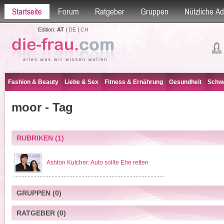
Startseite
Forum
Ratgeber
Gruppen
Nützliche A
Edition:
AT
|
DE
|
CH
Fashion & Beauty
Liebe & Sex
Fitness & Ernährung
Gesundheit
Schwa
moor - Tag
RUBRIKEN
(1)
Ashton Kutcher: Auto sollte Ehe retten
GRUPPEN
(0)
RATGEBER
(0)