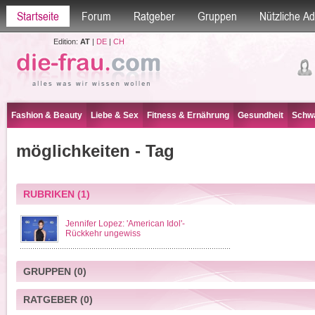
Startseite
Forum
Ratgeber
Gruppen
Nützliche A
Edition:
AT
|
DE
|
CH
Fashion & Beauty
Liebe & Sex
Fitness & Ernährung
Gesundheit
Schwa
möglichkeiten - Tag
RUBRIKEN
(1)
Jennifer Lopez: 'American Idol'-
Rückkehr ungewiss
GRUPPEN
(0)
RATGEBER
(0)