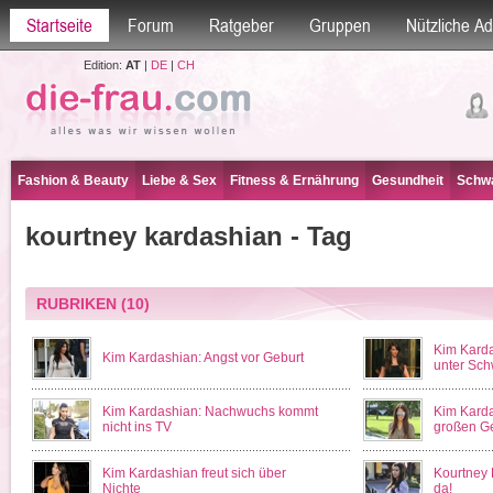
Startseite
Forum
Ratgeber
Gruppen
Nützliche A
Edition:
AT
|
DE
|
CH
Fashion & Beauty
Liebe & Sex
Fitness & Ernährung
Gesundheit
Schwa
kourtney kardashian - Tag
RUBRIKEN
(10)
Kim Kardas
Kim Kardashian: Angst vor Geburt
unter Sch
Kim Kardashian: Nachwuchs kommt
Kim Karda
nicht ins TV
großen G
Kim Kardashian freut sich über
Kourtney 
Nichte
da!