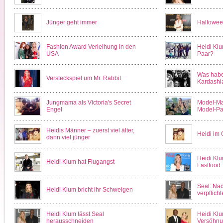
Jünger geht immer
Hallowee
Fashion Award Verleihung in den
Heidi Klu
USA
Paar?
Was habe
Versteckspiel um Mr. Rabbit
Kardashi
Jungmama als Victoria's Secret
Model-Ma
Engel
Model-Pa
Heidis Männer – zuerst viel älter,
Heidi im
dann viel jünger
Heidi Klu
Heidi Klum hat Flugangst
Fastfood
Seal: Na
Heidi Klum bricht ihr Schweigen
verpflicht
Heidi Klum lässt Seal
Heidi Klu
herausschneiden
Versöhnun