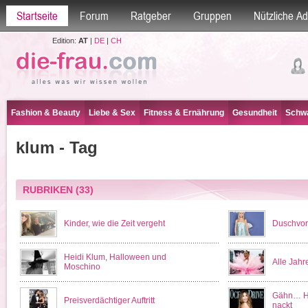
Startseite
Forum
Ratgeber
Gruppen
Nützliche A
Edition:
AT
|
DE
|
CH
Fashion & Beauty
Liebe & Sex
Fitness & Ernährung
Gesundheit
Schwa
klum - Tag
RUBRIKEN
(33)
Kinder, wie die Zeit vergeht
Duschvor
Heidi Klum, Halloween und
Alle Jah
Moschino
Gähn… He
Preisverdächtiger Auftritt
nackt