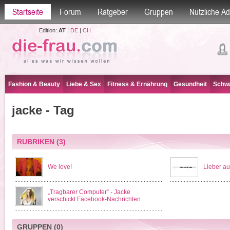
Startseite
Forum
Ratgeber
Gruppen
Nützliche A
Edition:
AT
|
DE
|
CH
Fashion & Beauty
Liebe & Sex
Fitness & Ernährung
Gesundheit
Schwa
jacke - Tag
RUBRIKEN
(3)
We love!
Lieber auf
„Tragbarer Computer“ - Jacke
verschickt Facebook-Nachrichten
GRUPPEN
(0)