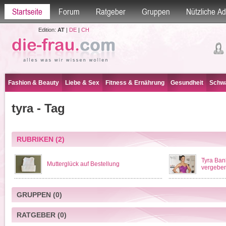
Startseite
Forum
Ratgeber
Gruppen
Nützliche A
Edition:
AT
|
DE
|
CH
Fashion & Beauty
Liebe & Sex
Fitness & Ernährung
Gesundheit
Schwa
tyra - Tag
RUBRIKEN
(2)
Tyra Ban
Mutterglück auf Bestellung
vergebe
GRUPPEN
(0)
RATGEBER
(0)