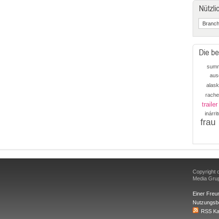
Nützli
Die be
sum
aus
alask
rache
trailer
inárrit
frau
Copyright d
Media Gr
Einer Freu
Nutzungsb
RSS Ka