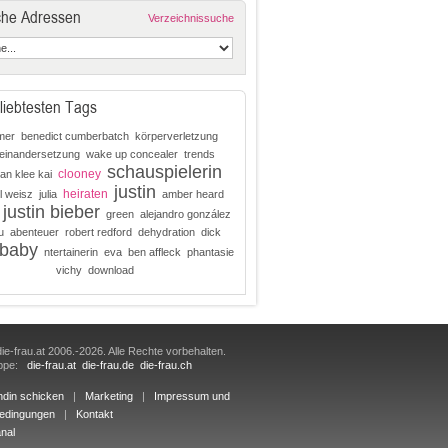
che Adressen
Verzeichnissuche
liebtesten Tags
mer
benedict cumberbatch
körperverletzung
einandersetzung
wake up concealer
trends
schauspielerin
clooney
an klee kai
justin
heiraten
l weisz
julia
amber heard
justin bieber
green
alejandro gonzález
u
abenteuer
robert redford
dehydration
dick
baby
ntertainerin
eva
ben affleck
phantasie
vichy
download
ie-frau.at 2006.-2026. Alle Rechte vorbehalten.
uppe:
die-frau.at
die-frau.de
die-frau.ch
ndin schicken
|
Marketing
|
Impressum und
edingungen
|
Kontakt
nal