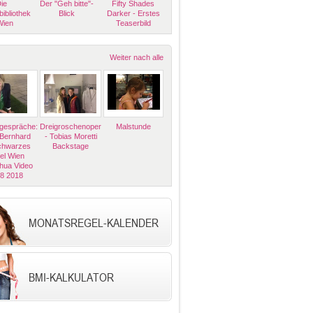
ie
Der "Geh bitte"-
Fifty Shades
bibliothek
Blick
Darker - Erstes
Wien
Teaserbild
Weiter nach alle
espräche:
Dreigroschenoper
Malstunde
 Bernhard
- Tobias Moretti
Schwarzes
Backstage
el Wien
hua Video
08 2018
MONATSREGEL-KALENDER
BMI-KALKULATOR