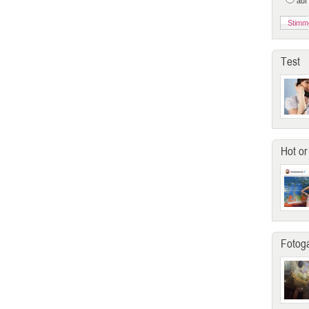
auf
Test
Hot or
Fotoga