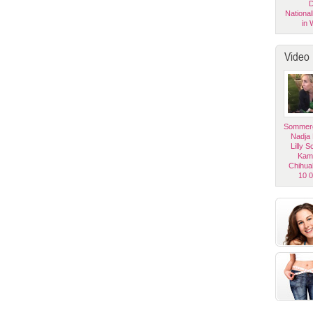
D
National
in 
Video
Sommerg
Nadja
Lilly 
Kam
Chihua
10 