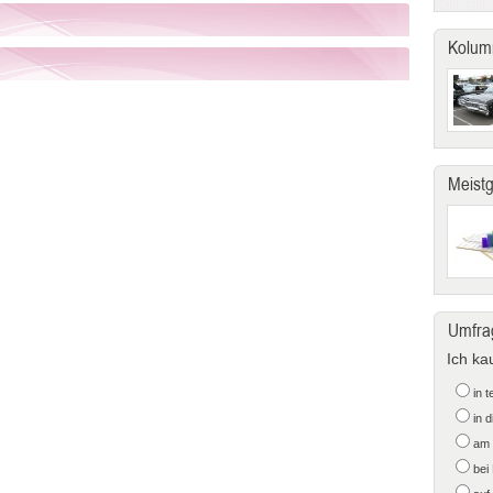
Kolum
Meist
Umfra
Ich ka
in 
in 
am 
bei