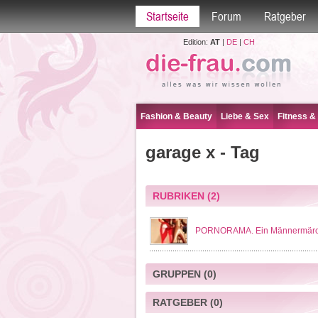
Startseite
Forum
Ratgeber
Edition:
AT
|
DE
|
CH
Fashion & Beauty
Liebe & Sex
Fitness &
garage x - Tag
RUBRIKEN
(2)
PORNORAMA. Ein Männermär
GRUPPEN
(0)
RATGEBER
(0)