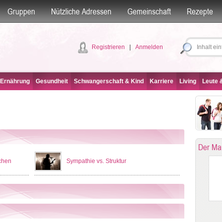
Gruppen
Nützliche Adressen
Gemeinschaft
Rezepte
Registrieren
|
Anmelden
 Ernährung
Gesundheit
Schwangerschaft & Kind
Karriere
Living
Leute &
Der Ma
chen
Sympathie vs. Struktur