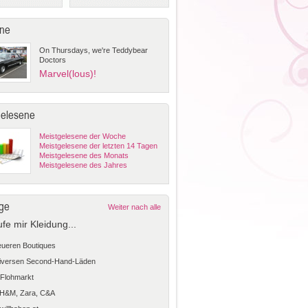
ne
On Thursdays, we're Teddybear
Doctors
Marvel(lous)!
gelesene
Meistgelesene der Woche
Meistgelesene der letzten 14 Tagen
Meistgelesene des Monats
Meistgelesene des Jahres
ge
Weiter nach alle
ufe mir Kleidung...
teueren Boutiques
diversen Second-Hand-Läden
Flohmarkt
 H&M, Zara, C&A