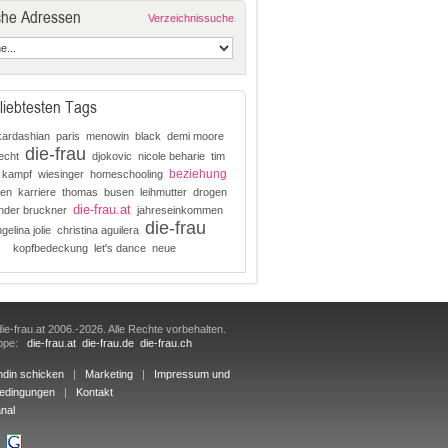
che Adressen
Verzeichnissuche
liebtesten Tags
kardashian
paris
menowin
black
demi moore
die-frau
echt
djokovic
nicole beharie
tim
beziehung
kampf
wiesinger
homeschooling
en
karriere
thomas
busen
leihmutter
drogen
die-frau.at
nder bruckner
jahreseinkommen
die-frau
gelina jolie
christina aguilera
kopfbedeckung
let's dance
neue
ie-frau.at 2006.-2026. Alle Rechte vorbehalten.
uppe:
die-frau.at
die-frau.de
die-frau.ch
ndin schicken
|
Marketing
|
Impressum und
edingungen
|
Kontakt
nal