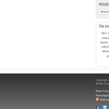
Nützli
Die be
h&m
reinpr
burton
märch
alexa
an
Copyright d
Media Gr
Einer Freu
Nutzungsb
RSS Ka