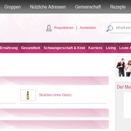
Gruppen
Nützliche Adressen
Gemeinschaft
Rezepte
Registrieren
|
Anmelden
 Ernährung
Gesundheit
Schwangerschaft & Kind
Karriere
Living
Leute &
Der Ma
Strahlen ohne Glanz