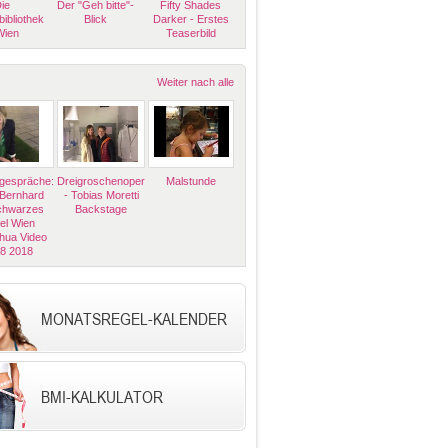
ie
Der "Geh bitte"-
Fifty Shades
bibliothek
Blick
Darker - Erstes
Wien
Teaserbild
Weiter nach alle
espräche:
Dreigroschenoper
Malstunde
 Bernhard
- Tobias Moretti
Schwarzes
Backstage
el Wien
hua Video
08 2018
MONATSREGEL-KALENDER
BMI-KALKULATOR