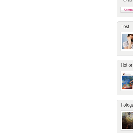
auf
Test
Hot or
Fotoga