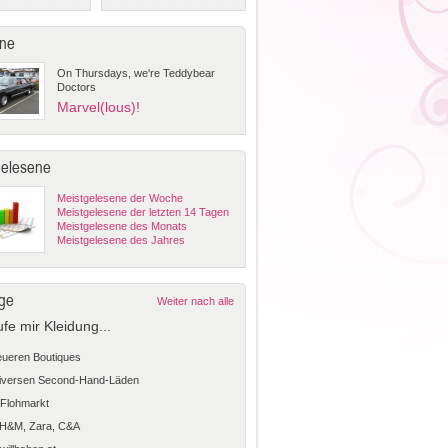
ne
On Thursdays, we're Teddybear
Doctors
Marvel(lous)!
gelesene
Meistgelesene der Woche
Meistgelesene der letzten 14 Tagen
Meistgelesene des Monats
Meistgelesene des Jahres
ge
Weiter nach alle
ufe mir Kleidung...
teueren Boutiques
diversen Second-Hand-Läden
Flohmarkt
 H&M, Zara, C&A