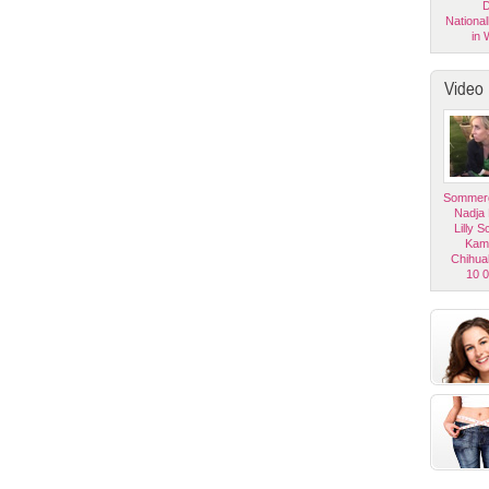
D
National
in 
Video
Sommerg
Nadja
Lilly 
Kam
Chihua
10 