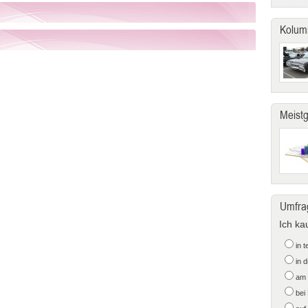
Kolum
Meist
Umfra
Ich ka
in 
in 
am 
bei