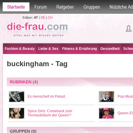
Startseite
Forum
Ratgeber
Gruppen
Nützliche A
Edition:
AT
|
DE
|
CH
Fashion & Beauty
Liebe & Sex
Fitness & Ernährung
Gesundheit
Schwa
buckingham - Tag
RUBRIKEN
(4)
Es menschelt im Palast
Pop-Musik
Spice Girls: Comeback zum
Queen El
Thronjubiläum der Queen?
GRUPPEN
(0)